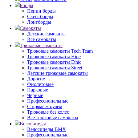
Борды
Пенни борды
Скейтборды
Лонгборды
Самокаты
Детские самокаты
Все самокаты
Трюковые самокаты
Трюковые самокаты Tech Team
Трюковые самокаты Hipe
Трюковые самокаты Ethic
Трюковые самокаты Street
Детские трюковые самокаты
Дорогие
Фиолетовые
Парковые
Черные
Профессиональные
С прямым рулем
Трюковые без колес
Все трюковые самокаты
Велосипеды
Велосипеды BMX
Профессиональные