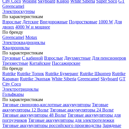
City Coco
Wolong
Skyboard
Kugoo
White Siberia
Super Soco
GT
Greencamel
Электроскутеры
По характеристикам
Взрослые
Детские
Внедорожные
Подростковые
1000 W
Для
двоих
4000 W и мощнее
По бренду
Greencamel
Motax
Электроквадроциклы
Квадроциклы
По характеристикам
Грузовые
С кабиной
Взрослые
Двухместные
Для пенсионеров
Трехместные
Китайские
Пассажирские
По бренду
Rutrike
Rutrike Топик
Rutrike Бумеранг
Rutrike Шкипер
Rutrike
Караван
Rutrike Экипаж
White Siberia
Greencamel
Skyboard
GT
City Coco
Электротрициклы
Гольфкары
По характеристикам
Тяговые свинцово-кислотные аккумуляторы
Тяговые
аккумуляторы 12 Вольт
Тяговые аккумуляторы 24 Вольт
Тяговые аккумуляторы 48 Вольт
Тяговые аккумуляторы для
погрузчиков
Тяговые аккумуляторы для электротележки
Тяговые аккумуляторы российского производства
Зарядные