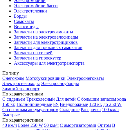
Электромобили
Электромобили багги
Электротележки
Борды
Самокаты
Велосипеды
Запчасти на электросамокаты
Запчасти на электровелосипеды
Запчасти для электротрициклов
Запчасти для трюковых самокатов
Запчасти на сигвей
Запчасти на гироскутер
Аксессуары для электротранспорта
По типу
Снегоходы
Мотобуксировщики
Электроснегокаты
Электроснегоходы
Электросноуборды
Зимний транспорт
По характеристикам
С сиденьем
Трехколесный
Для детей
С большим запасом хода
150 кг.
Полноприводные
БУ
Внедорожные
120 кг.
до 250 W
Со съемным аккумулятором
Складные
Рассрочка
100 км/ч
Быстрые
По характеристикам
40 км/ч
Более 250 W
50 км/ч
С амортизаторами
Оптом
В