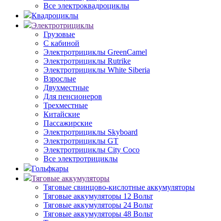
Все электроквадроциклы
Квадроциклы
Электротрициклы
Грузовые
С кабиной
Электротрициклы GreenCamel
Электротрициклы Rutrike
Электротрициклы White Siberia
Взрослые
Двухместные
Для пенсионеров
Трехместные
Китайские
Пассажирские
Электротрициклы Skyboard
Электротрициклы GT
Электротрициклы City Coco
Все электротрициклы
Гольфкары
Тяговые аккумуляторы
Тяговые свинцово-кислотные аккумуляторы
Тяговые аккумуляторы 12 Вольт
Тяговые аккумуляторы 24 Вольт
Тяговые аккумуляторы 48 Вольт