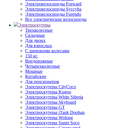
Электровелосипеды Forward
Электровелосипеды Syccyba
Электровелосипеды Furendo
Все электрические велосипеды
Электроскутеры
Трехколесные
Складные
Для двоих
Для взрослых
С широкими колесами
150 кг.
Внедорожные
Четырехколесные
Мощные
Китайские
Для пенсионеров
Электроскутеры CityCoco
Электроскутеры Kugoo
Электроскутеры White Siberia
Электроскутеры Skyboard
Электроскутеры GT
Электроскутеры iTank Doohan
Электроскутеры Wolong
Электроскутеры Super Soco
Электроскутеры Greencamel