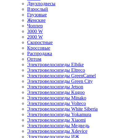
Двухподвесы
Взрослый
Грузовые
Женские
Чоппер
3000 W
2000 W
Скоростные
Кроссовые
Распродажа
Оптом
Электровелосипеды Elbike
Электровелосипеды Eltreco
Электровелосипеды GreenCamel
Электровелосипеды Green City
Электровелосипеды Jetson
Электровелосипеды Kugoo
Электровелосипеды Minako
Электровелосипеды Volteco
Электровелосипеды White Siberia
Электровелосипеды Yokamura
Электровелосипеды Xiaomi
Электровелосипеды Медведь
Электровелосипеды Xdevice
Электровелосипеды ИЖ