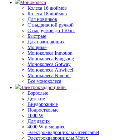
Моноколеса
Колеса 16 дюймов
Колеса 18 дюймов
Для новичков
С выдвижной ручкой
С нагрузкой до 150 кг
Быстрые
Для начинающих
Мощные
Моноколеса Inmotion
Моноколеса Kingsong
Моноколеса Gotway
Моноколеса Airwheel
Моноколеса Ninebot
Все моноколеса
Электроквадроциклы
Взрослые
Детские
Внедорожные
Подростковые
1000 W
Для двоих
4000 W и мощнее
Электроквадроциклы Greencamel
Электроквадроциклы Motax