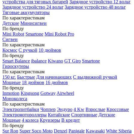
устройства для тяговых батарей
Зарядное устройство 12 вольт
Зарядное устройство 24 вольт
Зарядное устройство 48 вольт
Тяговые аккумуляторы
По характеристикам
Детские
Минисигвеи
По бренду
Mini Robot
Smartone
Mini Robot Pro
Сигвеи
По характеристикам
Космос
С ручкой
10 дюймов
По бренду
Smart Balance
ibalance
Kiwano
GT Giro
Smartone
Гироскутеры
По характеристикам
150 кг.
Быстрые
Для начинающих
С выдвижной ручкой
Мощные
18 дюймов
16 дюймов
По бренду
Inmotion
Kingsong
Gotway
Airwheel
Моноколеса
По характеристикам
Электропитбайки
Чоппер
Эндуро
4 Kw
Взрослые
Кроссовые
Электромотороллеры
Китайские
Спортивные
Детские
Мощные
4 колеса
Круизеры
В кредит
По бренду
Sur Ron
Super Soco Moto
Denzel
Panigale
Kawasaki
White Siberia