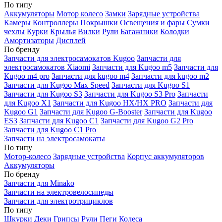
По типу
Аккумуляторы
Мотор колесо
Замки
Зарядные устройства
Камеры
Контроллеры
Покрышки
Освещения и фары
Сумки
чехлы
Курки
Крылья
Вилки
Рули
Багажники
Колодки
Амортизаторы
Дисплей
По бренду
Запчасти для электросамокатов Kugoo
Запчасти для
электросамокатов Xiaomi
Запчасти для Kugoo m5
Запчасти для
Кugoo m4 pro
Запчасти для kugoo m4
Запчасти для kugoo m2
Запчасти для Kugoo Max Speed
Запчасти для Kugoo S1
Запчасти для Kugoo S3
Запчасти для Kugoo S3 Pro
Запчасти
для Kugoo X1
Запчасти для Kugoo HX/HX PRO
Запчасти для
Kugoo G1
Запчасти для Kugoo G-Booster
Запчасти для Kugoo
ES3
Запчасти для Kugoo C1
Запчасти для Kugoo G2 Pro
Запчасти для Kugoo C1 Pro
Запчасти на электросамокаты
По типу
Мотор-колесо
Зарядные устройства
Корпус аккумуляторов
Аккумуляторы
По бренду
Запчасти для Minako
Запчасти на электровелосипеды
Запчасти для электротрициклов
По типу
Шкурки
Деки
Грипсы
Рули
Пеги
Колеса