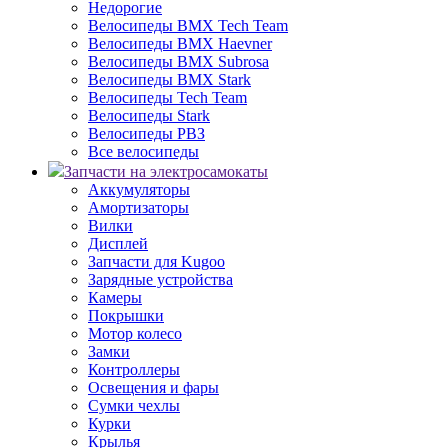
Недорогие
Велосипеды BMX Tech Team
Велосипеды BMX Haevner
Велосипеды BMX Subrosa
Велосипеды BMX Stark
Велосипеды Tech Team
Велосипеды Stark
Велосипеды РВЗ
Все велосипеды
Запчасти на электросамокаты
Аккумуляторы
Амортизаторы
Вилки
Дисплей
Запчасти для Kugoo
Зарядные устройства
Камеры
Покрышки
Мотор колесо
Замки
Контроллеры
Освещения и фары
Сумки чехлы
Курки
Крылья