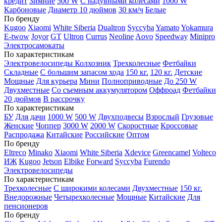
кредит
Зимние
500 W
С надувными колесами
1000 W
Карбоновые
Диаметр 10 дюймов
30 км/ч
Белые
По бренду
Kugoo
Xiaomi
White Siberia
Dualtron
Syccyba
Yamato
Yokamura
E-twow
Joyor
GT
Ultron
Currus
Neoline
Aovo
Speedway
Minipro
Электросамокаты
По характеристикам
Электровелосипеды Колхозник
Трехколесные
Фетбайки
Складные
С большим запасом хода
150 кг.
120 кг.
Детские
Мощные
Для курьера
Мини
Полноприводные
До 250 W
Двухместные
Со съемным аккумулятором
Оффроад
Фетбайки
20 дюймов
В рассрочку
По характеристикам
БУ
Для дачи
1000 W
500 W
Двухподвесы
Взрослый
Грузовые
Женские
Чоппер
3000 W
2000 W
Скоростные
Кроссовые
Распродажа
Китайские
Российские
Оптом
По бренду
Eltreco
Minako
Xiaomi
White Siberia
Xdevice
Greencamel
Volteco
ИЖ
Kugoo
Jetson
Elbike
Forward
Syccyba
Furendo
Электровелосипеды
По характеристикам
Трехколесные
С широкими колесами
Двухместные
150 кг.
Внедорожные
Четырехколесные
Мощные
Китайские
Для
пенсионеров
По бренду