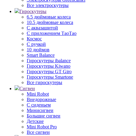
Все электроскутеры
Гироскутеры
6.5 дюймовые колеса
10.5 дюймовые колеса
С аквазащитой
С приложением ТаоТао
Космос
С ручкой
10 дюймов
Smart Balance
Гироскутеры ibalance
Гироскутеры Kiwano
Гироскутеры GT Giro
Гироскутеры Smartone
Все гироскутеры
Сигвеи
Mini Robot
Внедорожные
С сиденьем
Минисигвеи
Большие сигвеи
Детские
Mini Robot Pro
Все сигвеи