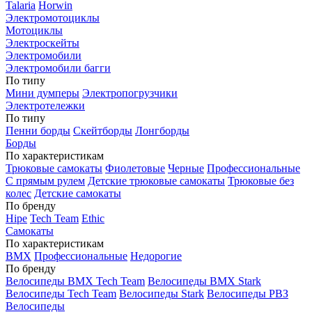
Talaria
Horwin
Электромотоциклы
Мотоциклы
Электроскейты
Электромобили
Электромобили багги
По типу
Мини думперы
Электропогрузчики
Электротележки
По типу
Пенни борды
Скейтборды
Лонгборды
Борды
По характеристикам
Трюковые самокаты
Фиолетовые
Черные
Профессиональные
С прямым рулем
Детские трюковые самокаты
Трюковые без
колес
Детские самокаты
По бренду
Hipe
Tech Team
Ethic
Самокаты
По характеристикам
BMX
Профессиональные
Недорогие
По бренду
Велосипеды BMX Tech Team
Велосипеды BMX Stark
Велосипеды Tech Team
Велосипеды Stark
Велосипеды РВЗ
Велосипеды