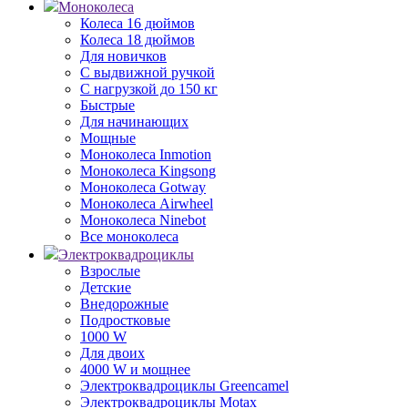
Моноколеса
Колеса 16 дюймов
Колеса 18 дюймов
Для новичков
С выдвижной ручкой
С нагрузкой до 150 кг
Быстрые
Для начинающих
Мощные
Моноколеса Inmotion
Моноколеса Kingsong
Моноколеса Gotway
Моноколеса Airwheel
Моноколеса Ninebot
Все моноколеса
Электроквадроциклы
Взрослые
Детские
Внедорожные
Подростковые
1000 W
Для двоих
4000 W и мощнее
Электроквадроциклы Greencamel
Электроквадроциклы Motax