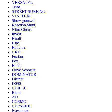
VERSATYL
Triad
STREET SURFING
STATTUM
Show yourself
Reaction Stunt
Nitro Circus
Invert
Huoli
Hipe
Haevner
GRIT
Fuzion
Fox
Ethic
Drive Scooters
DOMINATOR
District
D090
CHILLI
Blunt
AO
COSMO
CITY-RIDE
Novatrack