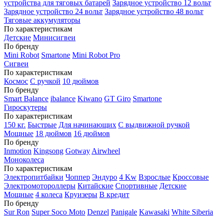
устройства для тяговых батарей
Зарядное устройство 12 вольт
Зарядное устройство 24 вольт
Зарядное устройство 48 вольт
Тяговые аккумуляторы
По характеристикам
Детские
Минисигвеи
По бренду
Mini Robot
Smartone
Mini Robot Pro
Сигвеи
По характеристикам
Космос
С ручкой
10 дюймов
По бренду
Smart Balance
ibalance
Kiwano
GT Giro
Smartone
Гироскутеры
По характеристикам
150 кг.
Быстрые
Для начинающих
С выдвижной ручкой
Мощные
18 дюймов
16 дюймов
По бренду
Inmotion
Kingsong
Gotway
Airwheel
Моноколеса
По характеристикам
Электропитбайки
Чоппер
Эндуро
4 Kw
Взрослые
Кроссовые
Электромотороллеры
Китайские
Спортивные
Детские
Мощные
4 колеса
Круизеры
В кредит
По бренду
Sur Ron
Super Soco Moto
Denzel
Panigale
Kawasaki
White Siberia