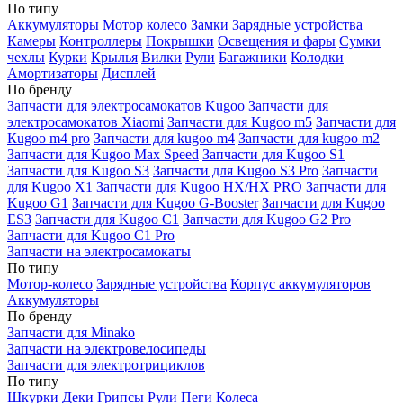
По типу
Аккумуляторы
Мотор колесо
Замки
Зарядные устройства
Камеры
Контроллеры
Покрышки
Освещения и фары
Сумки
чехлы
Курки
Крылья
Вилки
Рули
Багажники
Колодки
Амортизаторы
Дисплей
По бренду
Запчасти для электросамокатов Kugoo
Запчасти для
электросамокатов Xiaomi
Запчасти для Kugoo m5
Запчасти для
Кugoo m4 pro
Запчасти для kugoo m4
Запчасти для kugoo m2
Запчасти для Kugoo Max Speed
Запчасти для Kugoo S1
Запчасти для Kugoo S3
Запчасти для Kugoo S3 Pro
Запчасти
для Kugoo X1
Запчасти для Kugoo HX/HX PRO
Запчасти для
Kugoo G1
Запчасти для Kugoo G-Booster
Запчасти для Kugoo
ES3
Запчасти для Kugoo C1
Запчасти для Kugoo G2 Pro
Запчасти для Kugoo C1 Pro
Запчасти на электросамокаты
По типу
Мотор-колесо
Зарядные устройства
Корпус аккумуляторов
Аккумуляторы
По бренду
Запчасти для Minako
Запчасти на электровелосипеды
Запчасти для электротрициклов
По типу
Шкурки
Деки
Грипсы
Рули
Пеги
Колеса