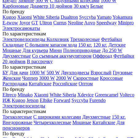
кредит
Зимние
500 W
С надувными колесами
1000 W
Карбоновые
Диаметр 10 дюймов
30 км/ч
Белые
По бренду
Kugoo
Xiaomi
White Siberia
Dualtron
Syccyba
Yamato
Yokamura
E-twow
Joyor
GT
Ultron
Currus
Neoline
Aovo
Speedway
Minipro
Электросамокаты
По характеристикам
Электровелосипеды Колхозник
Трехколесные
Фетбайки
Складные
С большим запасом хода
150 кг.
120 кг.
Детские
Мощные
Для курьера
Мини
Полноприводные
До 250 W
Двухместные
Со съемным аккумулятором
Оффроад
Фетбайки
20 дюймов
В рассрочку
По характеристикам
БУ
Для дачи
1000 W
500 W
Двухподвесы
Взрослый
Грузовые
Женские
Чоппер
3000 W
2000 W
Скоростные
Кроссовые
Распродажа
Китайские
Российские
Оптом
По бренду
Eltreco
Minako
Xiaomi
White Siberia
Xdevice
Greencamel
Volteco
ИЖ
Kugoo
Jetson
Elbike
Forward
Syccyba
Furendo
Электровелосипеды
По характеристикам
Трехколесные
С широкими колесами
Двухместные
150 кг.
Внедорожные
Четырехколесные
Мощные
Китайские
Для
пенсионеров
По бренду