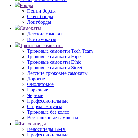
Борды
Пенни борды
Скейтборды
Лонгборды
Самокаты
Детские самокаты
Все самокаты
Трюковые самокаты
Трюковые самокаты Tech Team
Трюковые самокаты Hipe
Трюковые самокаты Ethic
Трюковые самокаты Street
Детские трюковые самокаты
Дорогие
Фиолетовые
Парковые
Черные
Профессиональные
С прямым рулем
Трюковые без колес
Все трюковые самокаты
Велосипеды
Велосипеды BMX
Профессиональные