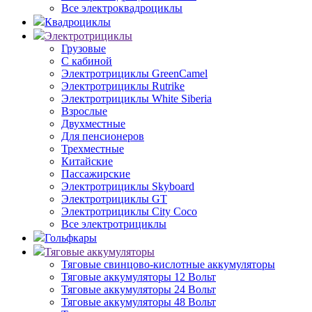
Все электроквадроциклы
Квадроциклы
Электротрициклы
Грузовые
С кабиной
Электротрициклы GreenCamel
Электротрициклы Rutrike
Электротрициклы White Siberia
Взрослые
Двухместные
Для пенсионеров
Трехместные
Китайские
Пассажирские
Электротрициклы Skyboard
Электротрициклы GT
Электротрициклы City Coco
Все электротрициклы
Гольфкары
Тяговые аккумуляторы
Тяговые свинцово-кислотные аккумуляторы
Тяговые аккумуляторы 12 Вольт
Тяговые аккумуляторы 24 Вольт
Тяговые аккумуляторы 48 Вольт