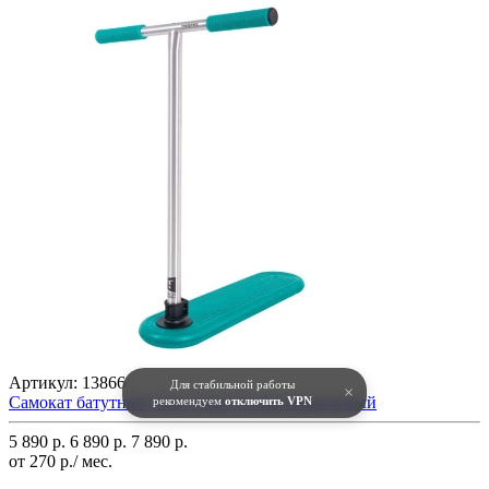
Артикул:
13866
Для стабильной работы
×
Самокат батутный Tech Team Twister Бирюзовый
рекомендуем
отключить VPN
5 890 р.
6 890 р.
7 890 р.
от 270 р./ мес.