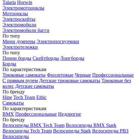
Talaria
Horwin
Электромотоциклы
Мотоциклы
Электроскейты
Электромобили
Электромобили багги
По типу
Мини думперы
Электропогрузчики
Электротележки
По типу
Пенни борды
Скейтборды
Лонгборды
Борды
По характеристикам
Трюковые самокаты
Фиолетовые
Черные
Профессиональные
С прямым рулем
Детские трюковые самокаты
Трюковые без
колес
Детские самокаты
По бренду
Hipe
Tech Team
Ethic
Самокаты
По характеристикам
BMX
Профессиональные
Недорогие
По бренду
Велосипеды BMX Tech Team
Велосипеды BMX Stark
Велосипеды Tech Team
Велосипеды Stark
Велосипеды РВЗ
Велосипеды