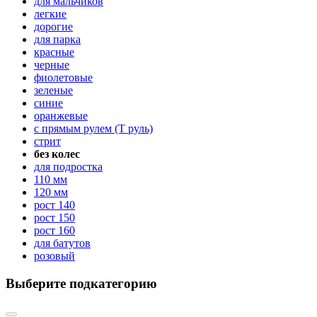
для мальчиков
легкие
дорогие
для парка
красные
черные
фиолетовые
зеленые
синие
оранжевые
с прямым рулем (Т руль)
стрит
без колес
для подростка
110 мм
120 мм
рост 140
рост 150
рост 160
для батутов
розовый
Выберите подкатегорию