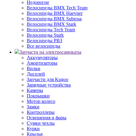
Недорогие
Велосипеды BMX Tech Team
Велосипеды BMX Haevner
Велосипеды BMX Subrosa
Велосипеды BMX Stark
Велосипеды Tech Team
Велосипеды Stark
Велосипеды РВЗ
Все велосипеды
Запчасти на электросамокаты
Аккумуляторы
Амортизаторы
Вилки
Дисплей
Запчасти для Kugoo
Зарядные устройства
Камеры
Покрышки
Мотор колесо
Замки
Контроллеры
Освещения и фары
Сумки чехлы
Курки
Крылья