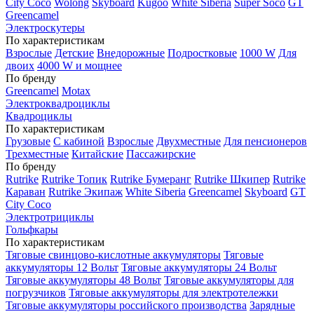
City Coco
Wolong
Skyboard
Kugoo
White Siberia
Super Soco
GT
Greencamel
Электроскутеры
По характеристикам
Взрослые
Детские
Внедорожные
Подростковые
1000 W
Для
двоих
4000 W и мощнее
По бренду
Greencamel
Motax
Электроквадроциклы
Квадроциклы
По характеристикам
Грузовые
С кабиной
Взрослые
Двухместные
Для пенсионеров
Трехместные
Китайские
Пассажирские
По бренду
Rutrike
Rutrike Топик
Rutrike Бумеранг
Rutrike Шкипер
Rutrike
Караван
Rutrike Экипаж
White Siberia
Greencamel
Skyboard
GT
City Coco
Электротрициклы
Гольфкары
По характеристикам
Тяговые свинцово-кислотные аккумуляторы
Тяговые
аккумуляторы 12 Вольт
Тяговые аккумуляторы 24 Вольт
Тяговые аккумуляторы 48 Вольт
Тяговые аккумуляторы для
погрузчиков
Тяговые аккумуляторы для электротележки
Тяговые аккумуляторы российского производства
Зарядные