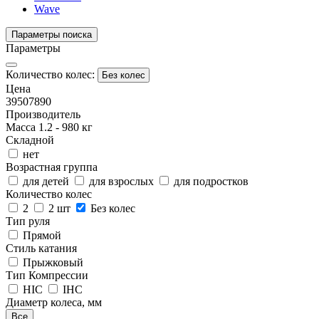
Wave
Параметры поиска
Параметры
Количество колес:
Без колес
Цена
3950
7890
Производитель
Масса
1.2
-
980
кг
Складной
нет
Возрастная группа
для детей
для взрослых
для подростков
Количество колес
2
2 шт
Без колес
Тип руля
Прямой
Стиль катания
Прыжковый
Тип Компрессии
HIC
IHC
Диаметр колеса, мм
Все