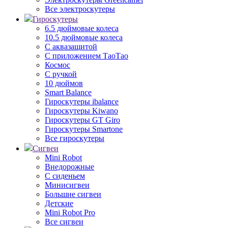
Все электроскутеры
Гироскутеры
6.5 дюймовые колеса
10.5 дюймовые колеса
С аквазащитой
С приложением ТаоТао
Космос
С ручкой
10 дюймов
Smart Balance
Гироскутеры ibalance
Гироскутеры Kiwano
Гироскутеры GT Giro
Гироскутеры Smartone
Все гироскутеры
Сигвеи
Mini Robot
Внедорожные
С сиденьем
Минисигвеи
Большие сигвеи
Детские
Mini Robot Pro
Все сигвеи