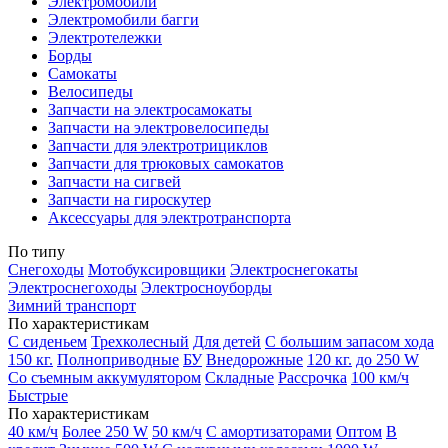
Электромобили
Электромобили багги
Электротележки
Борды
Самокаты
Велосипеды
Запчасти на электросамокаты
Запчасти на электровелосипеды
Запчасти для электротрициклов
Запчасти для трюковых самокатов
Запчасти на сигвей
Запчасти на гироскутер
Аксессуары для электротранспорта
По типу
Снегоходы
Мотобуксировщики
Электроснегокаты
Электроснегоходы
Электросноуборды
Зимний транспорт
По характеристикам
С сиденьем
Трехколесный
Для детей
С большим запасом хода
150 кг.
Полноприводные
БУ
Внедорожные
120 кг.
до 250 W
Со съемным аккумулятором
Складные
Рассрочка
100 км/ч
Быстрые
По характеристикам
40 км/ч
Более 250 W
50 км/ч
С амортизаторами
Оптом
В