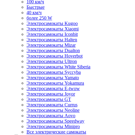
100 км/ч
Быстрые
40 км/ч
более 250 W
Электросамокаты Kugoo
Электросамокаты Xiaomi
Электросамокаты Iconbit
Электросамокаты Halten
Электросамокаты Mizar
Электросамокаты Dualton
Электросамокаты Hoverbot
Электросамокаты Ultron
Электросамокаты White Siberia
Электросамокаты Syccyba
Электросамокаты Yamato
Электросамокаты Yokamura
Электросамокаты E-twow
Электросамокаты Joyor
Электросамокаты GT
Электросамокаты Currus
Электросамокаты Neoline
Электросамокаты Aovo
Электросамокаты Speedway
Электросамокаты Minipro
Все электрические самокаты