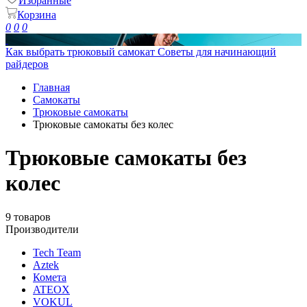
Избранные
Корзина
0
0
0
Как выбрать трюковый самокат
Советы для начинающий
райдеров
Главная
Самокаты
Трюковые самокаты
Трюковые самокаты без колес
Трюковые самокаты без
колес
9 товаров
Производители
Tech Team
Aztek
Комета
ATEOX
VOKUL