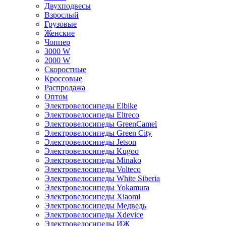
Двухподвесы
Взрослый
Грузовые
Женские
Чоппер
3000 W
2000 W
Скоростные
Кроссовые
Распродажа
Оптом
Электровелосипеды Elbike
Электровелосипеды Eltreco
Электровелосипеды GreenCamel
Электровелосипеды Green City
Электровелосипеды Jetson
Электровелосипеды Kugoo
Электровелосипеды Minako
Электровелосипеды Volteco
Электровелосипеды White Siberia
Электровелосипеды Yokamura
Электровелосипеды Xiaomi
Электровелосипеды Медведь
Электровелосипеды Xdevice
Электровелосипеды ИЖ