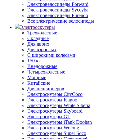
Электровелосипеды Forward
Электровелосипеды Syccyba
Электровелосипеды Furendo
Все электрические велосипеды
Электроскутеры
Трехколесные
Складные
Для двоих
Для взрослых
С широкими колесами
150 кг.
Внедорожные
Четырехколесные
Мощные
Китайские
Для пенсионеров
Электроскутеры CityCoco
Электроскутеры Kugoo
Электроскутеры White Siberia
Электроскутеры Skyboard
Электроскутеры GT
Электроскутеры iTank Doohan
Электроскутеры Wolong
Электроскутеры Super Soco
Электроскутеры Greencamel