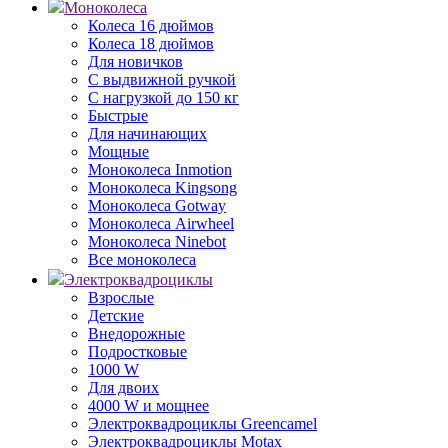
Моноколеса
Колеса 16 дюймов
Колеса 18 дюймов
Для новичков
С выдвижной ручкой
С нагрузкой до 150 кг
Быстрые
Для начинающих
Мощные
Моноколеса Inmotion
Моноколеса Kingsong
Моноколеса Gotway
Моноколеса Airwheel
Моноколеса Ninebot
Все моноколеса
Электроквадроциклы
Взрослые
Детские
Внедорожные
Подростковые
1000 W
Для двоих
4000 W и мощнее
Электроквадроциклы Greencamel
Электроквадроциклы Motax