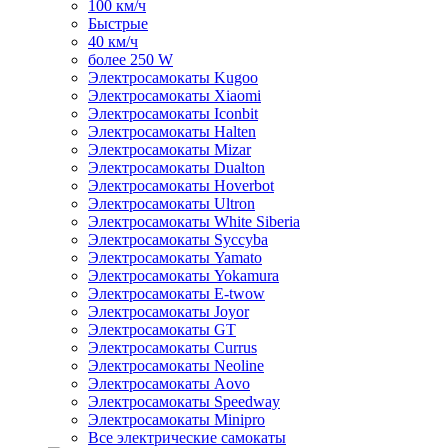
100 км/ч
Быстрые
40 км/ч
более 250 W
Электросамокаты Kugoo
Электросамокаты Xiaomi
Электросамокаты Iconbit
Электросамокаты Halten
Электросамокаты Mizar
Электросамокаты Dualton
Электросамокаты Hoverbot
Электросамокаты Ultron
Электросамокаты White Siberia
Электросамокаты Syccyba
Электросамокаты Yamato
Электросамокаты Yokamura
Электросамокаты E-twow
Электросамокаты Joyor
Электросамокаты GT
Электросамокаты Currus
Электросамокаты Neoline
Электросамокаты Aovo
Электросамокаты Speedway
Электросамокаты Minipro
Все электрические самокаты