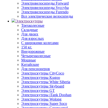
Электровелосипеды Forward
Электровелосипеды Syccyba
Электровелосипеды Furendo
Все электрические велосипеды
Электроскутеры
Трехколесные
Складные
Для двоих
Для взрослых
С широкими колесами
150 кг.
Внедорожные
Четырехколесные
Мощные
Китайские
Для пенсионеров
Электроскутеры CityCoco
Электроскутеры Kugoo
Электроскутеры White Siberia
Электроскутеры Skyboard
Электроскутеры GT
Электроскутеры iTank Doohan
Электроскутеры Wolong
Электроскутеры Super Soco
Электроскутеры Greencamel