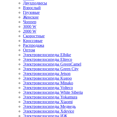
Двухподвесы
Взрослый
Грузовые
Женские
Чоппер
3000 W
2000 W
Скоростные
Кроссовые
Распродажа
Оптом
Электровелосипеды Elbike
Электровелосипеды Eltreco
Электровелосипеды GreenCamel
Электровелосипеды Green City
Электровелосипеды Jetson
Электровелосипеды Kugoo
Электровелосипеды Minako
Электровелосипеды Volteco
Электровелосипеды White Siberia
Электровелосипеды Yokamura
Электровелосипеды Xiaomi
Электровелосипеды Медведь
Электровелосипеды Xdevice
Электровелосипеды ИЖ