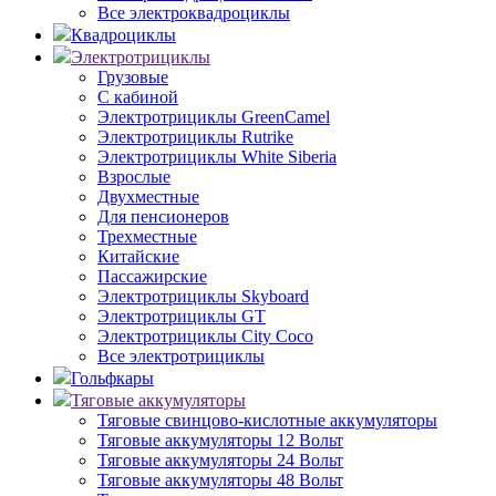
Все электроквадроциклы
Квадроциклы
Электротрициклы
Грузовые
С кабиной
Электротрициклы GreenCamel
Электротрициклы Rutrike
Электротрициклы White Siberia
Взрослые
Двухместные
Для пенсионеров
Трехместные
Китайские
Пассажирские
Электротрициклы Skyboard
Электротрициклы GT
Электротрициклы City Coco
Все электротрициклы
Гольфкары
Тяговые аккумуляторы
Тяговые свинцово-кислотные аккумуляторы
Тяговые аккумуляторы 12 Вольт
Тяговые аккумуляторы 24 Вольт
Тяговые аккумуляторы 48 Вольт