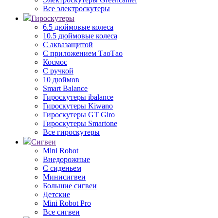
Все электроскутеры
Гироскутеры
6.5 дюймовые колеса
10.5 дюймовые колеса
С аквазащитой
С приложением ТаоТао
Космос
С ручкой
10 дюймов
Smart Balance
Гироскутеры ibalance
Гироскутеры Kiwano
Гироскутеры GT Giro
Гироскутеры Smartone
Все гироскутеры
Сигвеи
Mini Robot
Внедорожные
С сиденьем
Минисигвеи
Большие сигвеи
Детские
Mini Robot Pro
Все сигвеи