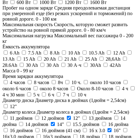
Вт
600 Вт
1000 Вт
1200 Вт
1600 Вт
Пробег на одном заряде
Средняя преодолеваемая дистанция
при умеренной езде (без резких ускорений и торможений) по
ровной дороге.
0
-
100
км
Максимальная скорость
Скорость, которую сможет развить
устройство на ровной прямой дороге.
0
-
80
км/ч
Максимальная нагрузка
Максимальный вес пассажира
0
-
200
кг
Ёмкость аккумулятора
6 Ah
7.5 Ah
8 Ah
10 Ah
10.5 Ah
12 Ah
13 Ah
15 Ah
20 Ah
21 Ah
25 Ah
28,6Ah
28.6Ah
30 Ah
30 Аh
30 А·ч
30Ah
42Ah
Масса
0
-
99
кг
Время зарядки аккумулятора
4 часов
8 часов
8ч
10 ч.
около 10 часов
около 6 часов
около 8 часов
Около 8-10 часов
4 ч
4 ч 30 мин
5 ч
6 ч
7 ч
10 ч
Диаметр диска
Диаметр диска в дюймах (1дюйм = 2,54см)
12"
Диаметр колеса
Диаметр колеса в дюймах (1дюйм = 2,54см)
11 дюймов
12 дюймов
12"
13 дюймов
14
дюйма
14 дюймов
14"
15.5 дюймов
16 дюйма
16 дюймов
16 дюймов (41 см)
16 х 3.0
16"
16x3.0 дюймов
16х3 дюймов
18 дюйма
18 дюймов