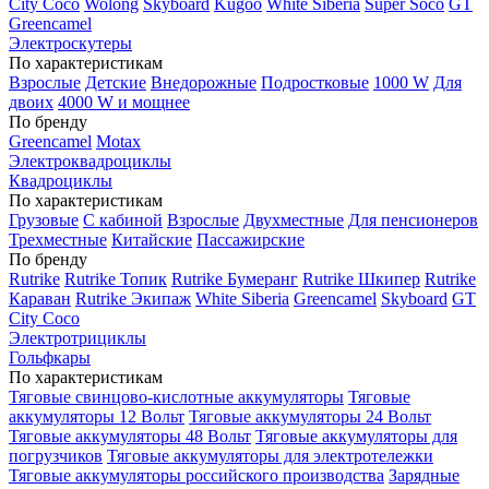
City Coco
Wolong
Skyboard
Kugoo
White Siberia
Super Soco
GT
Greencamel
Электроскутеры
По характеристикам
Взрослые
Детские
Внедорожные
Подростковые
1000 W
Для
двоих
4000 W и мощнее
По бренду
Greencamel
Motax
Электроквадроциклы
Квадроциклы
По характеристикам
Грузовые
С кабиной
Взрослые
Двухместные
Для пенсионеров
Трехместные
Китайские
Пассажирские
По бренду
Rutrike
Rutrike Топик
Rutrike Бумеранг
Rutrike Шкипер
Rutrike
Караван
Rutrike Экипаж
White Siberia
Greencamel
Skyboard
GT
City Coco
Электротрициклы
Гольфкары
По характеристикам
Тяговые свинцово-кислотные аккумуляторы
Тяговые
аккумуляторы 12 Вольт
Тяговые аккумуляторы 24 Вольт
Тяговые аккумуляторы 48 Вольт
Тяговые аккумуляторы для
погрузчиков
Тяговые аккумуляторы для электротележки
Тяговые аккумуляторы российского производства
Зарядные