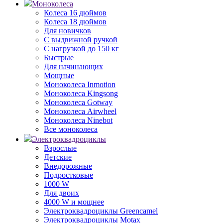
Моноколеса
Колеса 16 дюймов
Колеса 18 дюймов
Для новичков
С выдвижной ручкой
С нагрузкой до 150 кг
Быстрые
Для начинающих
Мощные
Моноколеса Inmotion
Моноколеса Kingsong
Моноколеса Gotway
Моноколеса Airwheel
Моноколеса Ninebot
Все моноколеса
Электроквадроциклы
Взрослые
Детские
Внедорожные
Подростковые
1000 W
Для двоих
4000 W и мощнее
Электроквадроциклы Greencamel
Электроквадроциклы Motax