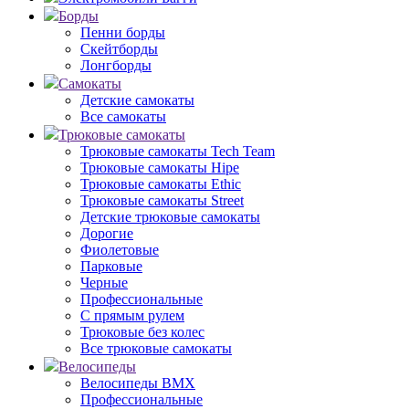
Борды
Пенни борды
Скейтборды
Лонгборды
Самокаты
Детские самокаты
Все самокаты
Трюковые самокаты
Трюковые самокаты Tech Team
Трюковые самокаты Hipe
Трюковые самокаты Ethic
Трюковые самокаты Street
Детские трюковые самокаты
Дорогие
Фиолетовые
Парковые
Черные
Профессиональные
С прямым рулем
Трюковые без колес
Все трюковые самокаты
Велосипеды
Велосипеды BMX
Профессиональные