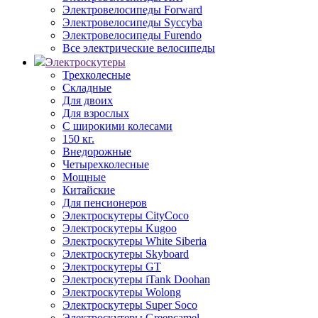
Электровелосипеды Forward
Электровелосипеды Syccyba
Электровелосипеды Furendo
Все электрические велосипеды
Электроскутеры
Трехколесные
Складные
Для двоих
Для взрослых
С широкими колесами
150 кг.
Внедорожные
Четырехколесные
Мощные
Китайские
Для пенсионеров
Электроскутеры CityCoco
Электроскутеры Kugoo
Электроскутеры White Siberia
Электроскутеры Skyboard
Электроскутеры GT
Электроскутеры iTank Doohan
Электроскутеры Wolong
Электроскутеры Super Soco
Электроскутеры Greencamel