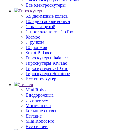
Все электроскутеры
Гироскутеры
6.5 дюймовые колеса
10.5 дюймовые колеса
С аквазащитой
С приложением ТаоТао
Космос
С ручкой
10 дюймов
Smart Balance
Гироскутеры ibalance
Гироскутеры Kiwano
Гироскутеры GT Giro
Гироскутеры Smartone
Все гироскутеры
Сигвеи
Mini Robot
Внедорожные
С сиденьем
Минисигвеи
Большие сигвеи
Детские
Mini Robot Pro
Все сигвеи