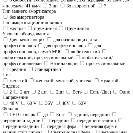
я передача: 41 км/ч
3 шт
3х скоростной
7
Тип заднего амортизатора
без амортизатора
Тип амортизационной вилки
жесткая
пружинная
Пружинная
Уровень оборудования
Для начинающих
для начинающих, для
профессионалов
для профессионалов
для
профессионалов, служб МЧС
любительский
любительский, профессиональный
любительский/
профессиональный
Начинающий
профессиональный
средний
стандартный
Пол
женский
женский, мужской, унисекс
мужской
Сиденье
2
2 шт
2 шт.
2шт
Есть
Есть (Два)
Одно
Напряжение
48 V
60 V
36V
48V
60V
Фонари
LED-фонарь
да
Есть
задний, передний
передние и задние
Передний
передний и задний
Передний/Задний
передняя фара
передняя фара и
задний стоп-сигнал
Светодиодная фара
Светодиодная