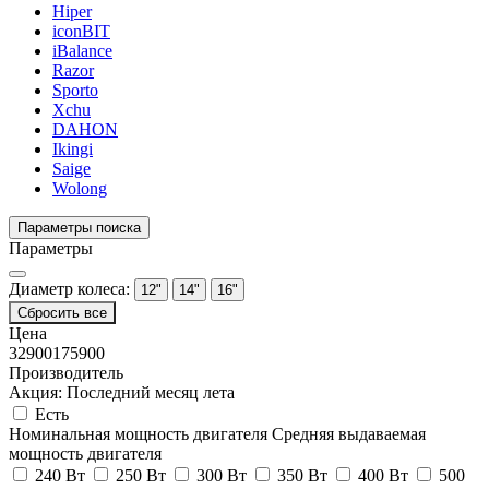
Hiper
iconBIT
iBalance
Razor
Sporto
Xchu
DAHON
Ikingi
Saige
Wolong
Параметры поиска
Параметры
Диаметр колеса:
12"
14"
16"
Сбросить все
Цена
32900
175900
Производитель
Акция: Последний месяц лета
Есть
Номинальная мощность двигателя
Средняя выдаваемая
мощность двигателя
240 Вт
250 Вт
300 Вт
350 Вт
400 Вт
500