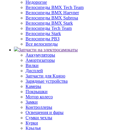
Недорогие
Велосипеды BMX Tech Team
Велосипеды BMX Haevner
Велосипеды BMX Subrosa
Велосипеды BMX Stark
Велосипеды Tech Team
Велосипеды Stark
Велосипеды РВЗ
Все велосипеды
Запчасти на электросамокаты
Аккумуляторы
Амортизаторы
Вилки
Дисплей
Запчасти для Kugoo
Зарядные устройства
Камеры
Покрышки
Мотор колесо
Замки
Контроллеры
Освещения и фары
Сумки чехлы
Курки
Крылья