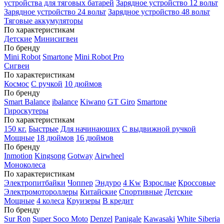
устройства для тяговых батарей
Зарядное устройство 12 вольт
Зарядное устройство 24 вольт
Зарядное устройство 48 вольт
Тяговые аккумуляторы
По характеристикам
Детские
Минисигвеи
По бренду
Mini Robot
Smartone
Mini Robot Pro
Сигвеи
По характеристикам
Космос
С ручкой
10 дюймов
По бренду
Smart Balance
ibalance
Kiwano
GT Giro
Smartone
Гироскутеры
По характеристикам
150 кг.
Быстрые
Для начинающих
С выдвижной ручкой
Мощные
18 дюймов
16 дюймов
По бренду
Inmotion
Kingsong
Gotway
Airwheel
Моноколеса
По характеристикам
Электропитбайки
Чоппер
Эндуро
4 Kw
Взрослые
Кроссовые
Электромотороллеры
Китайские
Спортивные
Детские
Мощные
4 колеса
Круизеры
В кредит
По бренду
Sur Ron
Super Soco Moto
Denzel
Panigale
Kawasaki
White Siberia