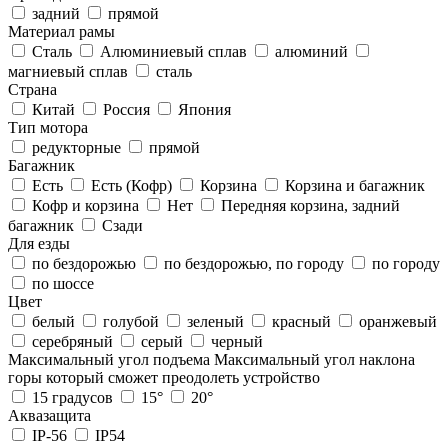
задний
прямой
Материал рамы
Cталь
Алюминиевый сплав
алюминий
магниевый сплав
сталь
Страна
Китай
Россия
Япония
Тип мотора
редукторные
прямой
Багажник
Есть
Есть (Кофр)
Корзина
Корзина и багажник
Кофр и корзина
Нет
Передняя корзина, задний
багажник
Сзади
Для езды
по бездорожью
по бездорожью, по городу
по городу
по шоссе
Цвет
белый
голубой
зеленый
красный
оранжевый
серебряный
серый
черный
Максимальный угол подъема
Максимальный угол наклона
горы который сможет преодолеть устройство
15 градусов
15°
20°
Аквазащита
IP-56
IP54