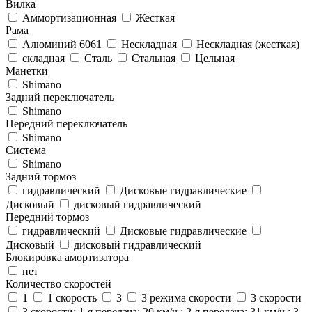
Вилка
Аммортизационная
Жесткая
Рама
Алюминий 6061
Нескладная
Нескладная (жесткая)
складная
Сталь
Стальная
Цельная
Манетки
Shimano
Задний переключатель
Shimano
Передний переключатель
Shimano
Система
Shimano
Задний тормоз
гидравлический
Дисковые гидравлические
Дисковый
дисковый гидравлический
Передний тормоз
гидравлический
Дисковые гидравлические
Дисковый
дисковый гидравлический
Блокировка амортизатора
нет
Количество скоростей
1
1 скорость
3
3 режима скорости
3 скорости
3 скорости: 1-я передача: 20 км/ч ; 2-я передача: 31 км/ч ; 3-