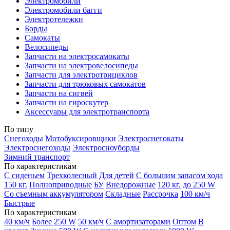
Электромобили
Электромобили багги
Электротележки
Борды
Самокаты
Велосипеды
Запчасти на электросамокаты
Запчасти на электровелосипеды
Запчасти для электротрициклов
Запчасти для трюковых самокатов
Запчасти на сигвей
Запчасти на гироскутер
Аксессуары для электротранспорта
По типу
Снегоходы
Мотобуксировщики
Электроснегокаты
Электроснегоходы
Электросноуборды
Зимний транспорт
По характеристикам
С сиденьем
Трехколесный
Для детей
С большим запасом хода
150 кг.
Полноприводные
БУ
Внедорожные
120 кг.
до 250 W
Со съемным аккумулятором
Складные
Рассрочка
100 км/ч
Быстрые
По характеристикам
40 км/ч
Более 250 W
50 км/ч
С амортизаторами
Оптом
В