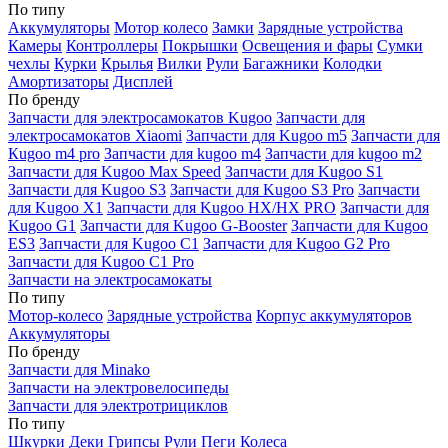
По типу
Аккумуляторы
Мотор колесо
Замки
Зарядные устройства
Камеры
Контроллеры
Покрышки
Освещения и фары
Сумки
чехлы
Курки
Крылья
Вилки
Рули
Багажники
Колодки
Амортизаторы
Дисплей
По бренду
Запчасти для электросамокатов Kugoo
Запчасти для
электросамокатов Xiaomi
Запчасти для Kugoo m5
Запчасти для
Кugoo m4 pro
Запчасти для kugoo m4
Запчасти для kugoo m2
Запчасти для Kugoo Max Speed
Запчасти для Kugoo S1
Запчасти для Kugoo S3
Запчасти для Kugoo S3 Pro
Запчасти
для Kugoo X1
Запчасти для Kugoo HX/HX PRO
Запчасти для
Kugoo G1
Запчасти для Kugoo G-Booster
Запчасти для Kugoo
ES3
Запчасти для Kugoo C1
Запчасти для Kugoo G2 Pro
Запчасти для Kugoo C1 Pro
Запчасти на электросамокаты
По типу
Мотор-колесо
Зарядные устройства
Корпус аккумуляторов
Аккумуляторы
По бренду
Запчасти для Minako
Запчасти на электровелосипеды
Запчасти для электротрициклов
По типу
Шкурки
Деки
Грипсы
Рули
Пеги
Колеса