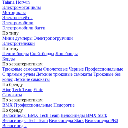
Talaria
Horwin
Электромотоциклы
Мотоциклы
Электроскейты
Электромобили
Электромобили багги
По типу
Мини думперы
Электропогрузчики
Электротележки
По типу
Пенни борды
Скейтборды
Лонгборды
Борды
По характеристикам
Трюковые самокаты
Фиолетовые
Черные
Профессиональные
С прямым рулем
Детские трюковые самокаты
Трюковые без
колес
Детские самокаты
По бренду
Hipe
Tech Team
Ethic
Самокаты
По характеристикам
BMX
Профессиональные
Недорогие
По бренду
Велосипеды BMX Tech Team
Велосипеды BMX Stark
Велосипеды Tech Team
Велосипеды Stark
Велосипеды РВЗ
Велосипеды