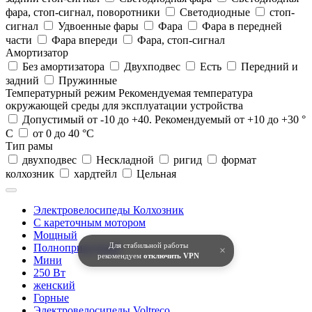
фара, стоп-сигнал, поворотники
Светодиодные
стоп-
сигнал
Удвоенные фары
Фара
Фара в передней
части
Фара впереди
Фара, стоп-сигнал
Амортизатор
Без амортизатора
Двухподвес
Есть
Передний и
задний
Пружинные
Температурный режим
Рекомендуемая температура
окружающей среды для эксплуатации устройства
Допустимый от -10 до +40. Рекомендуемый от +10 до +30 °
С
от 0 до 40 °C
Тип рамы
двухподвес
Нескладной
ригид
формат
колхозник
хардтейл
Цельная
Электровелосипеды Колхозник
С кареточным мотором
Мощный
Для стабильной работы
Полноприводный
×
рекомендуем
отключить VPN
Мини
250 Вт
женский
Горные
Электровелосипеды Voltreco