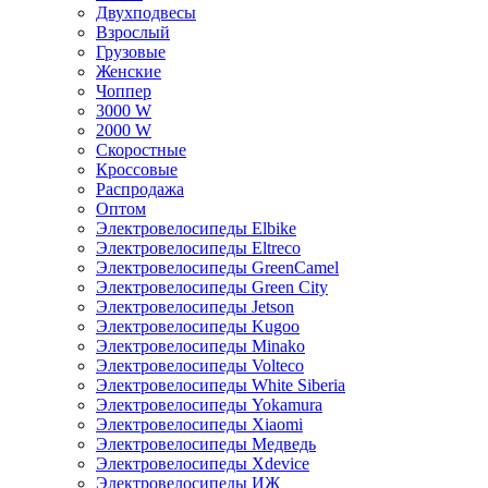
Двухподвесы
Взрослый
Грузовые
Женские
Чоппер
3000 W
2000 W
Скоростные
Кроссовые
Распродажа
Оптом
Электровелосипеды Elbike
Электровелосипеды Eltreco
Электровелосипеды GreenCamel
Электровелосипеды Green City
Электровелосипеды Jetson
Электровелосипеды Kugoo
Электровелосипеды Minako
Электровелосипеды Volteco
Электровелосипеды White Siberia
Электровелосипеды Yokamura
Электровелосипеды Xiaomi
Электровелосипеды Медведь
Электровелосипеды Xdevice
Электровелосипеды ИЖ