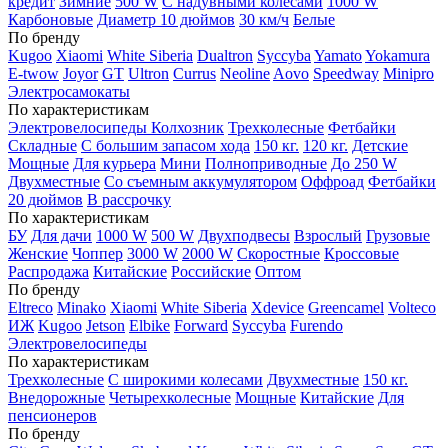
кредит
Зимние
500 W
С надувными колесами
1000 W
Карбоновые
Диаметр 10 дюймов
30 км/ч
Белые
По бренду
Kugoo
Xiaomi
White Siberia
Dualtron
Syccyba
Yamato
Yokamura
E-twow
Joyor
GT
Ultron
Currus
Neoline
Aovo
Speedway
Minipro
Электросамокаты
По характеристикам
Электровелосипеды Колхозник
Трехколесные
Фетбайки
Складные
С большим запасом хода
150 кг.
120 кг.
Детские
Мощные
Для курьера
Мини
Полноприводные
До 250 W
Двухместные
Со съемным аккумулятором
Оффроад
Фетбайки
20 дюймов
В рассрочку
По характеристикам
БУ
Для дачи
1000 W
500 W
Двухподвесы
Взрослый
Грузовые
Женские
Чоппер
3000 W
2000 W
Скоростные
Кроссовые
Распродажа
Китайские
Российские
Оптом
По бренду
Eltreco
Minako
Xiaomi
White Siberia
Xdevice
Greencamel
Volteco
ИЖ
Kugoo
Jetson
Elbike
Forward
Syccyba
Furendo
Электровелосипеды
По характеристикам
Трехколесные
С широкими колесами
Двухместные
150 кг.
Внедорожные
Четырехколесные
Мощные
Китайские
Для
пенсионеров
По бренду