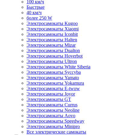
100 км/ч
Быстрые
40 км/ч
более 250 W
Электросамокаты Kugoo
Электросамокаты Xiaomi
Электросамокаты Iconbit
Электросамокаты Halten
Электросамокаты Mizar
Электросамокаты Dualton
Электросамокаты Hoverbot
Электросамокаты Ultron
Электросамокаты White Siberia
Электросамокаты Syccyba
Электросамокаты Yamato
Электросамокаты Yokamura
Электросамокаты E-twow
Электросамокаты Joyor
Электросамокаты GT
Электросамокаты Currus
Электросамокаты Neoline
Электросамокаты Aovo
Электросамокаты Speedway
Электросамокаты Minipro
Все электрические самокаты