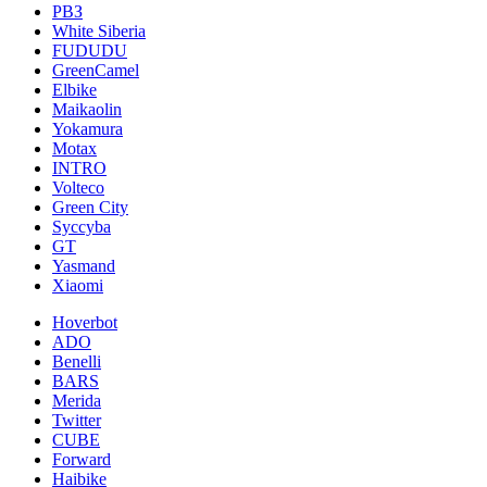
РВЗ
White Siberia
FUDUDU
GreenCamel
Elbike
Maikaolin
Yokamura
Motax
INTRO
Volteco
Green City
Syccyba
GT
Yasmand
Xiaomi
Hoverbot
ADO
Benelli
BARS
Merida
Twitter
CUBE
Forward
Haibike