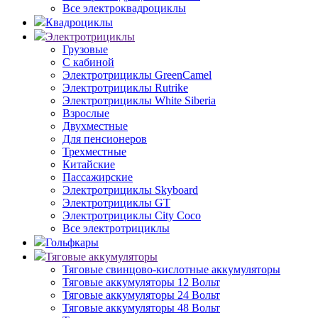
Все электроквадроциклы
Квадроциклы
Электротрициклы
Грузовые
С кабиной
Электротрициклы GreenCamel
Электротрициклы Rutrike
Электротрициклы White Siberia
Взрослые
Двухместные
Для пенсионеров
Трехместные
Китайские
Пассажирские
Электротрициклы Skyboard
Электротрициклы GT
Электротрициклы City Coco
Все электротрициклы
Гольфкары
Тяговые аккумуляторы
Тяговые свинцово-кислотные аккумуляторы
Тяговые аккумуляторы 12 Вольт
Тяговые аккумуляторы 24 Вольт
Тяговые аккумуляторы 48 Вольт