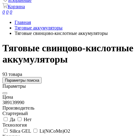
Избранные
Корзина
0
0
0
Главная
Тяговые аккумуляторы
Тяговые свинцово-кислотные аккумуляторы
Тяговые свинцово-кислотные
аккумуляторы
93 товара
Параметры поиска
Параметры
Цена
389
139990
Производитель
Стартерный
Да
Нет
Технология
Silica GEL
Li(NiCoMn)O2