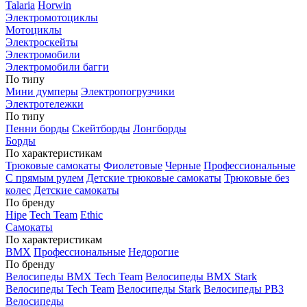
Talaria
Horwin
Электромотоциклы
Мотоциклы
Электроскейты
Электромобили
Электромобили багги
По типу
Мини думперы
Электропогрузчики
Электротележки
По типу
Пенни борды
Скейтборды
Лонгборды
Борды
По характеристикам
Трюковые самокаты
Фиолетовые
Черные
Профессиональные
С прямым рулем
Детские трюковые самокаты
Трюковые без
колес
Детские самокаты
По бренду
Hipe
Tech Team
Ethic
Самокаты
По характеристикам
BMX
Профессиональные
Недорогие
По бренду
Велосипеды BMX Tech Team
Велосипеды BMX Stark
Велосипеды Tech Team
Велосипеды Stark
Велосипеды РВЗ
Велосипеды