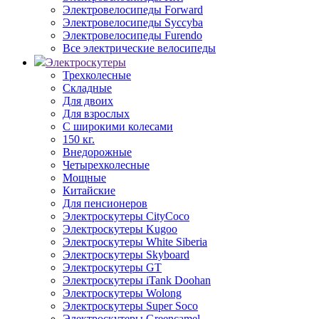
Электровелосипеды Forward
Электровелосипеды Syccyba
Электровелосипеды Furendo
Все электрические велосипеды
Электроскутеры
Трехколесные
Складные
Для двоих
Для взрослых
С широкими колесами
150 кг.
Внедорожные
Четырехколесные
Мощные
Китайские
Для пенсионеров
Электроскутеры CityCoco
Электроскутеры Kugoo
Электроскутеры White Siberia
Электроскутеры Skyboard
Электроскутеры GT
Электроскутеры iTank Doohan
Электроскутеры Wolong
Электроскутеры Super Soco
Электроскутеры Greencamel