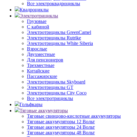
Все электроквадроциклы
Квадроциклы
Электротрициклы
Грузовые
С кабиной
Электротрициклы GreenCamel
Электротрициклы Rutrike
Электротрициклы White Siberia
Взрослые
Двухместные
Для пенсионеров
Трехместные
Китайские
Пассажирские
Электротрициклы Skyboard
Электротрициклы GT
Электротрициклы City Coco
Все электротрициклы
Гольфкары
Тяговые аккумуляторы
Тяговые свинцово-кислотные аккумуляторы
Тяговые аккумуляторы 12 Вольт
Тяговые аккумуляторы 24 Вольт
Тяговые аккумуляторы 48 Вольт