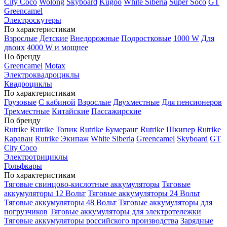
City Coco
Wolong
Skyboard
Kugoo
White Siberia
Super Soco
GT
Greencamel
Электроскутеры
По характеристикам
Взрослые
Детские
Внедорожные
Подростковые
1000 W
Для
двоих
4000 W и мощнее
По бренду
Greencamel
Motax
Электроквадроциклы
Квадроциклы
По характеристикам
Грузовые
С кабиной
Взрослые
Двухместные
Для пенсионеров
Трехместные
Китайские
Пассажирские
По бренду
Rutrike
Rutrike Топик
Rutrike Бумеранг
Rutrike Шкипер
Rutrike
Караван
Rutrike Экипаж
White Siberia
Greencamel
Skyboard
GT
City Coco
Электротрициклы
Гольфкары
По характеристикам
Тяговые свинцово-кислотные аккумуляторы
Тяговые
аккумуляторы 12 Вольт
Тяговые аккумуляторы 24 Вольт
Тяговые аккумуляторы 48 Вольт
Тяговые аккумуляторы для
погрузчиков
Тяговые аккумуляторы для электротележки
Тяговые аккумуляторы российского производства
Зарядные