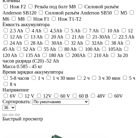
Клеммы
Нож F2
Резьба под болт M8
Силовой разъём
Anderson SB120
Силовой разъём Anderson SB50
M5
M6
M8
Нож F1
Нож Т1-Т2
Ёмкость аккумулятора
2.5 Ah
4 Ah
4,5Ah
5 Ah
7 Ah
10 Ah
12
12 Ah
13 Ah
20 Ah
21 Ah
21-30Ah
22.5 Ah
24 Ah
28 Ah
30Ah
32 Ah
32Ah
38 Ah
45 Ah
52 Ah
55 Ah
80 Ah
100 Ah
105Ah
120 Ah
135 Ah
180 Ah
200Ah
210 Ah
За 20
часов разряда (С20) -52 Ah
Масса
0.585
-
45
кг
Время зарядки аккумулятора
5-8 часов
1 ч
1 ч 30 мин
2 ч
3 ч 30 мин
5 ч
8 ч
Напряжение
6V
12 V
12V
60 V
60 В
48V
60V
Сортировать:
Быстрый просмотр