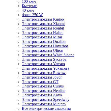
100 км/ч
Быстрые
40 км/ч
более 250 W
Электросамокаты Kugoo
Электросамокаты Xiaomi
Электросамокаты Iconbit
Электросамокаты Halten
Электросамокаты Mizar
Электросамокаты Dualton
Электросамокаты Hoverbot
Электросамокаты Ultron
Электросамокаты White Siberia
Электросамокаты Syccyba
Электросамокаты Yamato
Электросамокаты Yokamura
Электросамокаты E-twow
Электросамокаты Joyor
Электросамокаты GT
Электросамокаты Currus
Электросамокаты Neoline
Электросамокаты Aovo
Электросамокаты Speedway
Электросамокаты Minipro
Все электрические самокаты