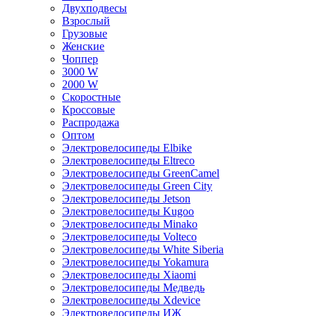
Двухподвесы
Взрослый
Грузовые
Женские
Чоппер
3000 W
2000 W
Скоростные
Кроссовые
Распродажа
Оптом
Электровелосипеды Elbike
Электровелосипеды Eltreco
Электровелосипеды GreenCamel
Электровелосипеды Green City
Электровелосипеды Jetson
Электровелосипеды Kugoo
Электровелосипеды Minako
Электровелосипеды Volteco
Электровелосипеды White Siberia
Электровелосипеды Yokamura
Электровелосипеды Xiaomi
Электровелосипеды Медведь
Электровелосипеды Xdevice
Электровелосипеды ИЖ