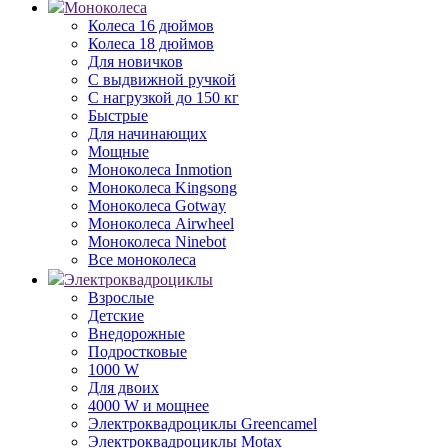
Моноколеса
Колеса 16 дюймов
Колеса 18 дюймов
Для новичков
С выдвижной ручкой
С нагрузкой до 150 кг
Быстрые
Для начинающих
Мощные
Моноколеса Inmotion
Моноколеса Kingsong
Моноколеса Gotway
Моноколеса Airwheel
Моноколеса Ninebot
Все моноколеса
Электроквадроциклы
Взрослые
Детские
Внедорожные
Подростковые
1000 W
Для двоих
4000 W и мощнее
Электроквадроциклы Greencamel
Электроквадроциклы Motax