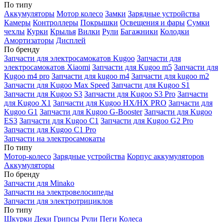
По типу
Аккумуляторы
Мотор колесо
Замки
Зарядные устройства
Камеры
Контроллеры
Покрышки
Освещения и фары
Сумки
чехлы
Курки
Крылья
Вилки
Рули
Багажники
Колодки
Амортизаторы
Дисплей
По бренду
Запчасти для электросамокатов Kugoo
Запчасти для
электросамокатов Xiaomi
Запчасти для Kugoo m5
Запчасти для
Кugoo m4 pro
Запчасти для kugoo m4
Запчасти для kugoo m2
Запчасти для Kugoo Max Speed
Запчасти для Kugoo S1
Запчасти для Kugoo S3
Запчасти для Kugoo S3 Pro
Запчасти
для Kugoo X1
Запчасти для Kugoo HX/HX PRO
Запчасти для
Kugoo G1
Запчасти для Kugoo G-Booster
Запчасти для Kugoo
ES3
Запчасти для Kugoo C1
Запчасти для Kugoo G2 Pro
Запчасти для Kugoo C1 Pro
Запчасти на электросамокаты
По типу
Мотор-колесо
Зарядные устройства
Корпус аккумуляторов
Аккумуляторы
По бренду
Запчасти для Minako
Запчасти на электровелосипеды
Запчасти для электротрициклов
По типу
Шкурки
Деки
Грипсы
Рули
Пеги
Колеса