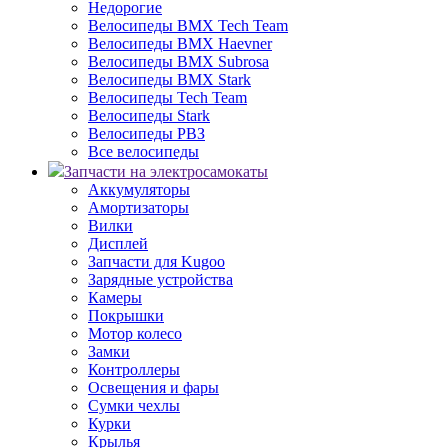
Недорогие
Велосипеды BMX Tech Team
Велосипеды BMX Haevner
Велосипеды BMX Subrosa
Велосипеды BMX Stark
Велосипеды Tech Team
Велосипеды Stark
Велосипеды РВЗ
Все велосипеды
Запчасти на электросамокаты
Аккумуляторы
Амортизаторы
Вилки
Дисплей
Запчасти для Kugoo
Зарядные устройства
Камеры
Покрышки
Мотор колесо
Замки
Контроллеры
Освещения и фары
Сумки чехлы
Курки
Крылья