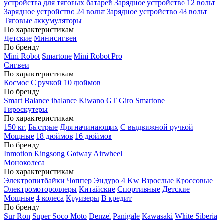
устройства для тяговых батарей
Зарядное устройство 12 вольт
Зарядное устройство 24 вольт
Зарядное устройство 48 вольт
Тяговые аккумуляторы
По характеристикам
Детские
Минисигвеи
По бренду
Mini Robot
Smartone
Mini Robot Pro
Сигвеи
По характеристикам
Космос
С ручкой
10 дюймов
По бренду
Smart Balance
ibalance
Kiwano
GT Giro
Smartone
Гироскутеры
По характеристикам
150 кг.
Быстрые
Для начинающих
С выдвижной ручкой
Мощные
18 дюймов
16 дюймов
По бренду
Inmotion
Kingsong
Gotway
Airwheel
Моноколеса
По характеристикам
Электропитбайки
Чоппер
Эндуро
4 Kw
Взрослые
Кроссовые
Электромотороллеры
Китайские
Спортивные
Детские
Мощные
4 колеса
Круизеры
В кредит
По бренду
Sur Ron
Super Soco Moto
Denzel
Panigale
Kawasaki
White Siberia