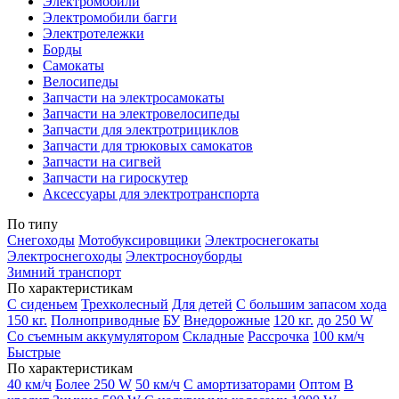
Электромобили
Электромобили багги
Электротележки
Борды
Самокаты
Велосипеды
Запчасти на электросамокаты
Запчасти на электровелосипеды
Запчасти для электротрициклов
Запчасти для трюковых самокатов
Запчасти на сигвей
Запчасти на гироскутер
Аксессуары для электротранспорта
По типу
Снегоходы
Мотобуксировщики
Электроснегокаты
Электроснегоходы
Электросноуборды
Зимний транспорт
По характеристикам
С сиденьем
Трехколесный
Для детей
С большим запасом хода
150 кг.
Полноприводные
БУ
Внедорожные
120 кг.
до 250 W
Со съемным аккумулятором
Складные
Рассрочка
100 км/ч
Быстрые
По характеристикам
40 км/ч
Более 250 W
50 км/ч
С амортизаторами
Оптом
В