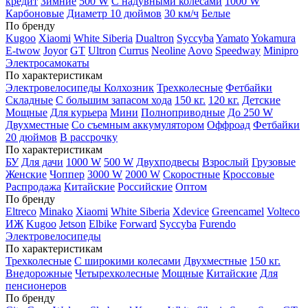
кредит
Зимние
500 W
С надувными колесами
1000 W
Карбоновые
Диаметр 10 дюймов
30 км/ч
Белые
По бренду
Kugoo
Xiaomi
White Siberia
Dualtron
Syccyba
Yamato
Yokamura
E-twow
Joyor
GT
Ultron
Currus
Neoline
Aovo
Speedway
Minipro
Электросамокаты
По характеристикам
Электровелосипеды Колхозник
Трехколесные
Фетбайки
Складные
С большим запасом хода
150 кг.
120 кг.
Детские
Мощные
Для курьера
Мини
Полноприводные
До 250 W
Двухместные
Со съемным аккумулятором
Оффроад
Фетбайки
20 дюймов
В рассрочку
По характеристикам
БУ
Для дачи
1000 W
500 W
Двухподвесы
Взрослый
Грузовые
Женские
Чоппер
3000 W
2000 W
Скоростные
Кроссовые
Распродажа
Китайские
Российские
Оптом
По бренду
Eltreco
Minako
Xiaomi
White Siberia
Xdevice
Greencamel
Volteco
ИЖ
Kugoo
Jetson
Elbike
Forward
Syccyba
Furendo
Электровелосипеды
По характеристикам
Трехколесные
С широкими колесами
Двухместные
150 кг.
Внедорожные
Четырехколесные
Мощные
Китайские
Для
пенсионеров
По бренду