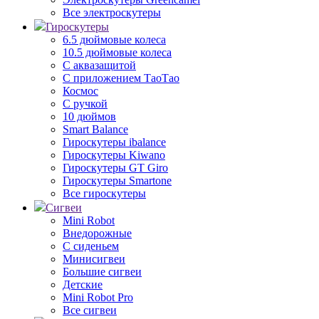
Все электроскутеры
Гироскутеры
6.5 дюймовые колеса
10.5 дюймовые колеса
С аквазащитой
С приложением ТаоТао
Космос
С ручкой
10 дюймов
Smart Balance
Гироскутеры ibalance
Гироскутеры Kiwano
Гироскутеры GT Giro
Гироскутеры Smartone
Все гироскутеры
Сигвеи
Mini Robot
Внедорожные
С сиденьем
Минисигвеи
Большие сигвеи
Детские
Mini Robot Pro
Все сигвеи