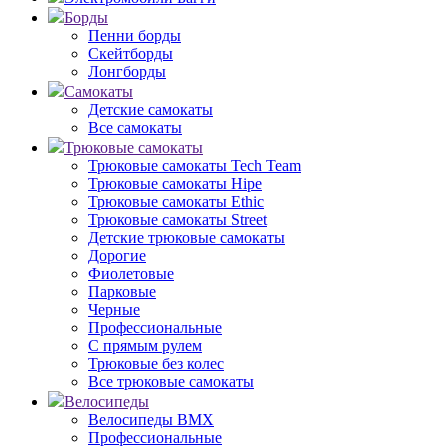
Борды
Пенни борды
Скейтборды
Лонгборды
Самокаты
Детские самокаты
Все самокаты
Трюковые самокаты
Трюковые самокаты Tech Team
Трюковые самокаты Hipe
Трюковые самокаты Ethic
Трюковые самокаты Street
Детские трюковые самокаты
Дорогие
Фиолетовые
Парковые
Черные
Профессиональные
С прямым рулем
Трюковые без колес
Все трюковые самокаты
Велосипеды
Велосипеды BMX
Профессиональные