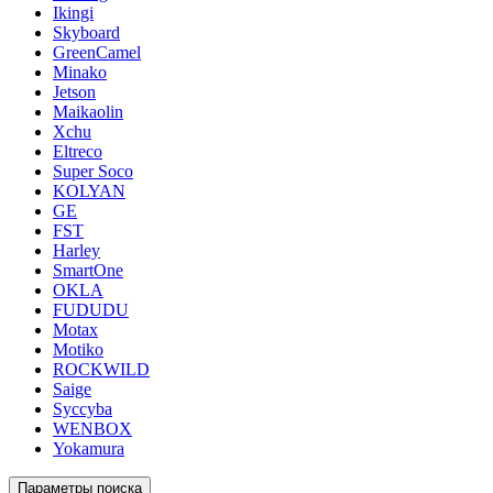
Ikingi
Skyboard
GreenCamel
Minako
Jetson
Maikaolin
Xchu
Eltreco
Super Soco
KOLYAN
GE
FST
Harley
SmartOne
OKLA
FUDUDU
Motax
Motiko
ROCKWILD
Saige
Syccyba
WENBOX
Yokamura
Параметры поиска