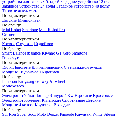
устройства для тяговых батарей
Зарядное устройство 12 вольт
Зарядное устройство 24 вольт
Зарядное устройство 48 вольт
Тяговые аккумуляторы
По характеристикам
Детские
Минисигвеи
По бренду
Mini Robot
Smartone
Mini Robot Pro
Сигвеи
По характеристикам
Космос
С ручкой
10 дюймов
По бренду
Smart Balance
ibalance
Kiwano
GT Giro
Smartone
Гироскутеры
По характеристикам
150 кг.
Быстрые
Для начинающих
С выдвижной ручкой
Мощные
18 дюймов
16 дюймов
По бренду
Inmotion
Kingsong
Gotway
Airwheel
Моноколеса
По характеристикам
Электропитбайки
Чоппер
Эндуро
4 Kw
Взрослые
Кроссовые
Электромотороллеры
Китайские
Спортивные
Детские
Мощные
4 колеса
Круизеры
В кредит
По бренду
Sur Ron
Super Soco Moto
Denzel
Panigale
Kawasaki
White Siberia