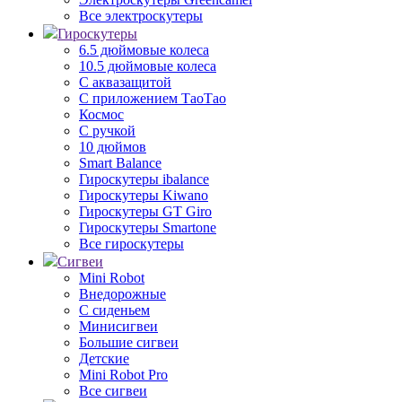
Все электроскутеры
Гироскутеры
6.5 дюймовые колеса
10.5 дюймовые колеса
С аквазащитой
С приложением ТаоТао
Космос
С ручкой
10 дюймов
Smart Balance
Гироскутеры ibalance
Гироскутеры Kiwano
Гироскутеры GT Giro
Гироскутеры Smartone
Все гироскутеры
Сигвеи
Mini Robot
Внедорожные
С сиденьем
Минисигвеи
Большие сигвеи
Детские
Mini Robot Pro
Все сигвеи