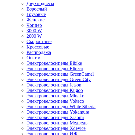
Двухподвесы
Взрослый
Грузовые
Женские
Чоппер
3000 W
2000 W
Скоростные
Кроссовые
Распродажа
Оптом
Электровелосипеды Elbike
Электровелосипеды Eltreco
Электровелосипеды GreenCamel
Электровелосипеды Green City
Электровелосипеды Jetson
Электровелосипеды Kugoo
Электровелосипеды Minako
Электровелосипеды Volteco
Электровелосипеды White Siberia
Электровелосипеды Yokamura
Электровелосипеды Xiaomi
Электровелосипеды Медведь
Электровелосипеды Xdevice
Электровелосипеды ИЖ