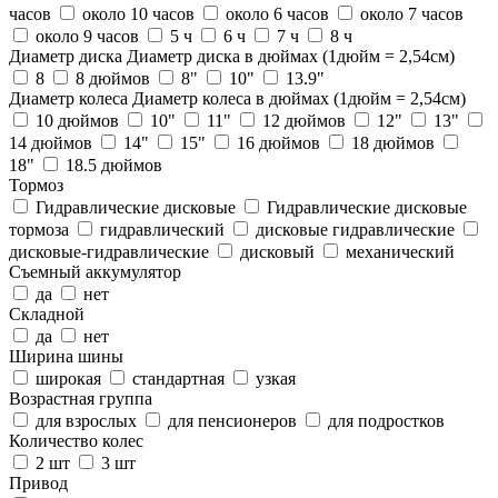
часов
около 10 часов
около 6 часов
около 7 часов
около 9 часов
5 ч
6 ч
7 ч
8 ч
Диаметр диска
Диаметр диска в дюймах (1дюйм = 2,54см)
8
8 дюймов
8"
10"
13.9"
Диаметр колеса
Диаметр колеса в дюймах (1дюйм = 2,54см)
10 дюймов
10"
11"
12 дюймов
12"
13"
14 дюймов
14"
15"
16 дюймов
18 дюймов
18"
18.5 дюймов
Тормоз
Гидравлические дисковые
Гидравлические дисковые
тормоза
гидравлический
дисковые гидравлические
дисковые-гидравлические
дисковый
механический
Съемный аккумулятор
да
нет
Складной
да
нет
Ширина шины
широкая
стандартная
узкая
Возрастная группа
для взрослых
для пенсионеров
для подростков
Количество колес
2 шт
3 шт
Привод