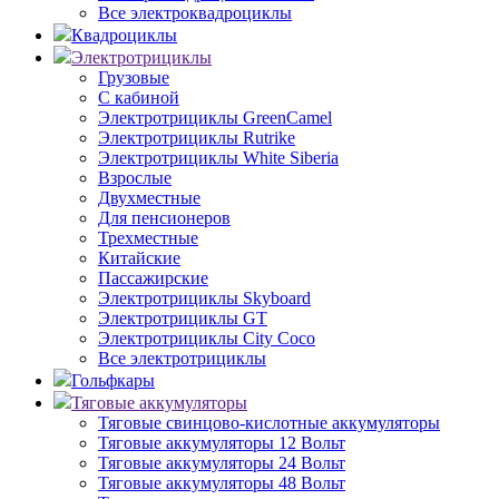
Все электроквадроциклы
Квадроциклы
Электротрициклы
Грузовые
С кабиной
Электротрициклы GreenCamel
Электротрициклы Rutrike
Электротрициклы White Siberia
Взрослые
Двухместные
Для пенсионеров
Трехместные
Китайские
Пассажирские
Электротрициклы Skyboard
Электротрициклы GT
Электротрициклы City Coco
Все электротрициклы
Гольфкары
Тяговые аккумуляторы
Тяговые свинцово-кислотные аккумуляторы
Тяговые аккумуляторы 12 Вольт
Тяговые аккумуляторы 24 Вольт
Тяговые аккумуляторы 48 Вольт