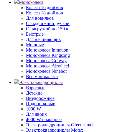
Моноколеса
Колеса 16 дюймов
Колеса 18 дюймов
Для новичков
С выдвижной ручкой
С нагрузкой до 150 кг
Быстрые
Для начинающих
Мощные
Моноколеса Inmotion
Моноколеса Kingsong
Моноколеса Gotway
Моноколеса Airwheel
Моноколеса Ninebot
Все моноколеса
Электроквадроциклы
Взрослые
Детские
Внедорожные
Подростковые
1000 W
Для двоих
4000 W и мощнее
Электроквадроциклы Greencamel
Электроквадроциклы Motax