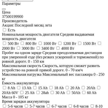
Параметры
Цена
37500
199900
Производитель
Акция: Последний месяц лета
Есть
Номинальная мощность двигателя
Средняя выдаваемая
мощность двигателя
500 Вт
800 Вт
1000 Вт
1200 Вт
1500 Вт
2000 Вт
3000 Вт
3400 Вт
4000 Вт
Пробег на одном заряде
Средняя преодолеваемая дистанция
при умеренной езде (без резких ускорений и торможений) по
ровной дороге.
0
-
150
км
Максимальная скорость
Скорость, которую сможет развить
устройство на ровной прямой дороге.
0
-
70
км/ч
Максимальная нагрузка
Максимальный вес пассажира
0
-
250
кг
Ёмкость аккумулятора
8 Ah
13 Ah
15 Ah
18 Ah
20 Ah
20Ah
20Ah 60V
25 Ah
28ah
30 Ah
50Ah
60 Ah
Масса
0
-
105
кг
Время зарядки аккумулятора
5-6 часов
5-7 часов
6-7 часов
6-8 часов
8-10