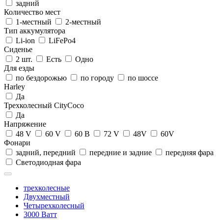
задний
Количество мест
1-местный
2-местный
Тип аккумулятора
Li-ion
LiFePo4
Сиденье
2 шт.
Есть
Одно
Для езды
по бездорожью
по городу
по шоссе
Harley
Да
Трехколесный CityCoco
Да
Напряжение
48 V
60 V
60 В
72 V
48V
60V
Фонари
задний, передний
передние и задние
передняя фара
Светодиодная фара
трехколесные
Двухместный
Четырехколесный
3000 Ватт