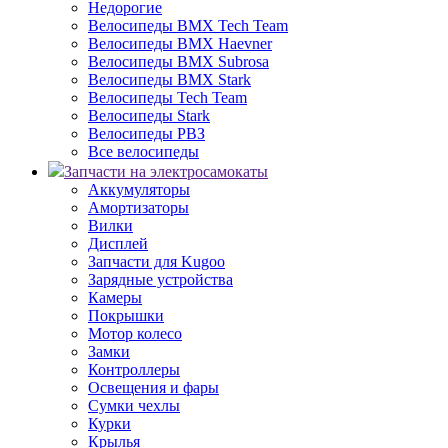
Недорогие
Велосипеды BMX Tech Team
Велосипеды BMX Haevner
Велосипеды BMX Subrosa
Велосипеды BMX Stark
Велосипеды Tech Team
Велосипеды Stark
Велосипеды РВЗ
Все велосипеды
Запчасти на электросамокаты
Аккумуляторы
Амортизаторы
Вилки
Дисплей
Запчасти для Kugoo
Зарядные устройства
Камеры
Покрышки
Мотор колесо
Замки
Контроллеры
Освещения и фары
Сумки чехлы
Курки
Крылья