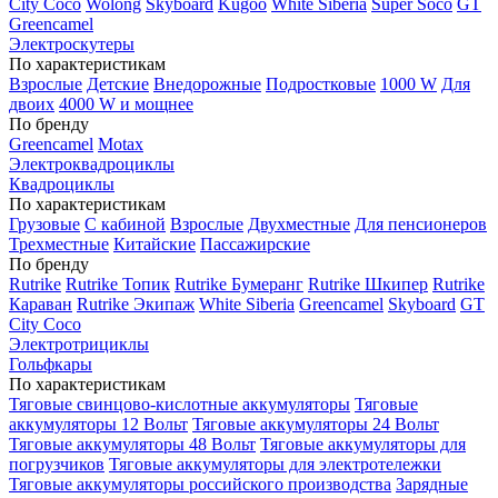
City Coco
Wolong
Skyboard
Kugoo
White Siberia
Super Soco
GT
Greencamel
Электроскутеры
По характеристикам
Взрослые
Детские
Внедорожные
Подростковые
1000 W
Для
двоих
4000 W и мощнее
По бренду
Greencamel
Motax
Электроквадроциклы
Квадроциклы
По характеристикам
Грузовые
С кабиной
Взрослые
Двухместные
Для пенсионеров
Трехместные
Китайские
Пассажирские
По бренду
Rutrike
Rutrike Топик
Rutrike Бумеранг
Rutrike Шкипер
Rutrike
Караван
Rutrike Экипаж
White Siberia
Greencamel
Skyboard
GT
City Coco
Электротрициклы
Гольфкары
По характеристикам
Тяговые свинцово-кислотные аккумуляторы
Тяговые
аккумуляторы 12 Вольт
Тяговые аккумуляторы 24 Вольт
Тяговые аккумуляторы 48 Вольт
Тяговые аккумуляторы для
погрузчиков
Тяговые аккумуляторы для электротележки
Тяговые аккумуляторы российского производства
Зарядные