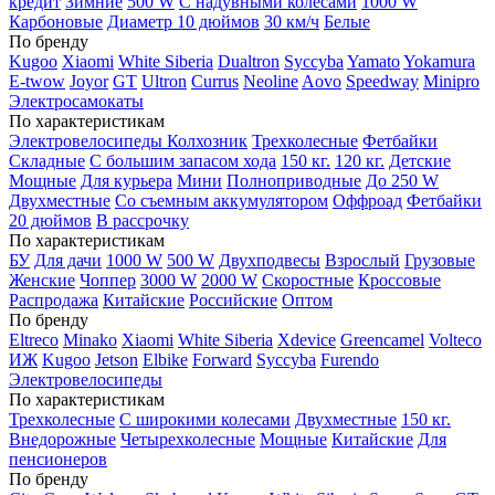
кредит
Зимние
500 W
С надувными колесами
1000 W
Карбоновые
Диаметр 10 дюймов
30 км/ч
Белые
По бренду
Kugoo
Xiaomi
White Siberia
Dualtron
Syccyba
Yamato
Yokamura
E-twow
Joyor
GT
Ultron
Currus
Neoline
Aovo
Speedway
Minipro
Электросамокаты
По характеристикам
Электровелосипеды Колхозник
Трехколесные
Фетбайки
Складные
С большим запасом хода
150 кг.
120 кг.
Детские
Мощные
Для курьера
Мини
Полноприводные
До 250 W
Двухместные
Со съемным аккумулятором
Оффроад
Фетбайки
20 дюймов
В рассрочку
По характеристикам
БУ
Для дачи
1000 W
500 W
Двухподвесы
Взрослый
Грузовые
Женские
Чоппер
3000 W
2000 W
Скоростные
Кроссовые
Распродажа
Китайские
Российские
Оптом
По бренду
Eltreco
Minako
Xiaomi
White Siberia
Xdevice
Greencamel
Volteco
ИЖ
Kugoo
Jetson
Elbike
Forward
Syccyba
Furendo
Электровелосипеды
По характеристикам
Трехколесные
С широкими колесами
Двухместные
150 кг.
Внедорожные
Четырехколесные
Мощные
Китайские
Для
пенсионеров
По бренду