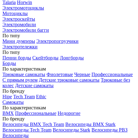
Talaria
Horwin
Электромотоциклы
Мотоциклы
Электроскейты
Электромобили
Электромобили багги
По типу
Мини думперы
Электропогрузчики
Электротележки
По типу
Пенни борды
Скейтборды
Лонгборды
Борды
По характеристикам
Трюковые самокаты
Фиолетовые
Черные
Профессиональные
С прямым рулем
Детские трюковые самокаты
Трюковые без
колес
Детские самокаты
По бренду
Hipe
Tech Team
Ethic
Самокаты
По характеристикам
BMX
Профессиональные
Недорогие
По бренду
Велосипеды BMX Tech Team
Велосипеды BMX Stark
Велосипеды Tech Team
Велосипеды Stark
Велосипеды РВЗ
Велосипеды