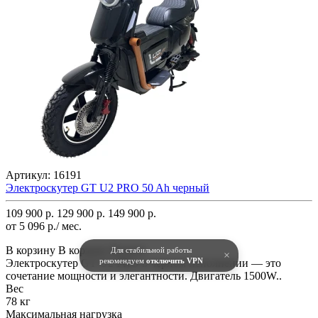
Артикул:
16191
Электроскутер GT U2 PRO 50 Ah черный
109 900 р.
129 900 р.
149 900 р.
от 5 096 р./ мес.
В корзину
В корзину
Купить
Для стабильной работы
×
рекомендуем
отключить VPN
Электроскутер GT U2 PRO в черном исполнении — это
сочетание мощности и элегантности. Двигатель 1500W..
Вес
78 кг
Максимальная нагрузка