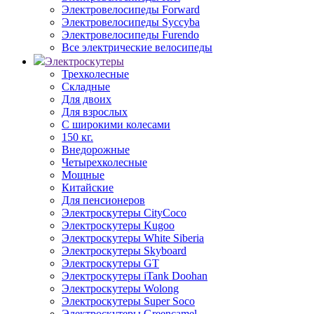
Электровелосипеды Forward
Электровелосипеды Syccyba
Электровелосипеды Furendo
Все электрические велосипеды
Электроскутеры
Трехколесные
Складные
Для двоих
Для взрослых
С широкими колесами
150 кг.
Внедорожные
Четырехколесные
Мощные
Китайские
Для пенсионеров
Электроскутеры CityCoco
Электроскутеры Kugoo
Электроскутеры White Siberia
Электроскутеры Skyboard
Электроскутеры GT
Электроскутеры iTank Doohan
Электроскутеры Wolong
Электроскутеры Super Soco
Электроскутеры Greencamel