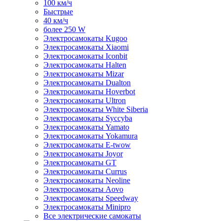
100 км/ч
Быстрые
40 км/ч
более 250 W
Электросамокаты Kugoo
Электросамокаты Xiaomi
Электросамокаты Iconbit
Электросамокаты Halten
Электросамокаты Mizar
Электросамокаты Dualton
Электросамокаты Hoverbot
Электросамокаты Ultron
Электросамокаты White Siberia
Электросамокаты Syccyba
Электросамокаты Yamato
Электросамокаты Yokamura
Электросамокаты E-twow
Электросамокаты Joyor
Электросамокаты GT
Электросамокаты Currus
Электросамокаты Neoline
Электросамокаты Aovo
Электросамокаты Speedway
Электросамокаты Minipro
Все электрические самокаты