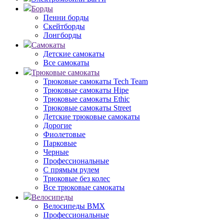
Борды
Пенни борды
Скейтборды
Лонгборды
Самокаты
Детские самокаты
Все самокаты
Трюковые самокаты
Трюковые самокаты Tech Team
Трюковые самокаты Hipe
Трюковые самокаты Ethic
Трюковые самокаты Street
Детские трюковые самокаты
Дорогие
Фиолетовые
Парковые
Черные
Профессиональные
С прямым рулем
Трюковые без колес
Все трюковые самокаты
Велосипеды
Велосипеды BMX
Профессиональные