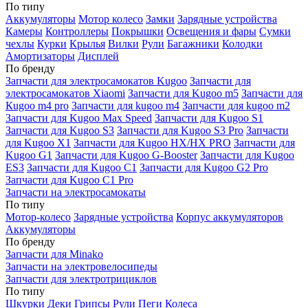
По типу
Аккумуляторы
Мотор колесо
Замки
Зарядные устройства
Камеры
Контроллеры
Покрышки
Освещения и фары
Сумки
чехлы
Курки
Крылья
Вилки
Рули
Багажники
Колодки
Амортизаторы
Дисплей
По бренду
Запчасти для электросамокатов Kugoo
Запчасти для
электросамокатов Xiaomi
Запчасти для Kugoo m5
Запчасти для
Кugoo m4 pro
Запчасти для kugoo m4
Запчасти для kugoo m2
Запчасти для Kugoo Max Speed
Запчасти для Kugoo S1
Запчасти для Kugoo S3
Запчасти для Kugoo S3 Pro
Запчасти
для Kugoo X1
Запчасти для Kugoo HX/HX PRO
Запчасти для
Kugoo G1
Запчасти для Kugoo G-Booster
Запчасти для Kugoo
ES3
Запчасти для Kugoo C1
Запчасти для Kugoo G2 Pro
Запчасти для Kugoo C1 Pro
Запчасти на электросамокаты
По типу
Мотор-колесо
Зарядные устройства
Корпус аккумуляторов
Аккумуляторы
По бренду
Запчасти для Minako
Запчасти на электровелосипеды
Запчасти для электротрициклов
По типу
Шкурки
Деки
Грипсы
Рули
Пеги
Колеса