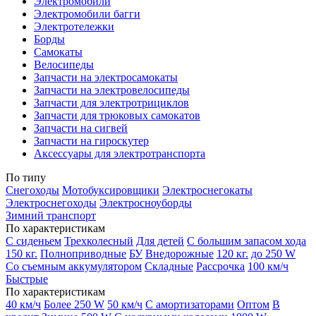
Электромобили
Электромобили багги
Электротележки
Борды
Самокаты
Велосипеды
Запчасти на электросамокаты
Запчасти на электровелосипеды
Запчасти для электротрициклов
Запчасти для трюковых самокатов
Запчасти на сигвей
Запчасти на гироскутер
Аксессуары для электротранспорта
По типу
Снегоходы
Мотобуксировщики
Электроснегокаты
Электроснегоходы
Электросноуборды
Зимний транспорт
По характеристикам
С сиденьем
Трехколесный
Для детей
С большим запасом хода
150 кг.
Полноприводные
БУ
Внедорожные
120 кг.
до 250 W
Со съемным аккумулятором
Складные
Рассрочка
100 км/ч
Быстрые
По характеристикам
40 км/ч
Более 250 W
50 км/ч
С амортизаторами
Оптом
В