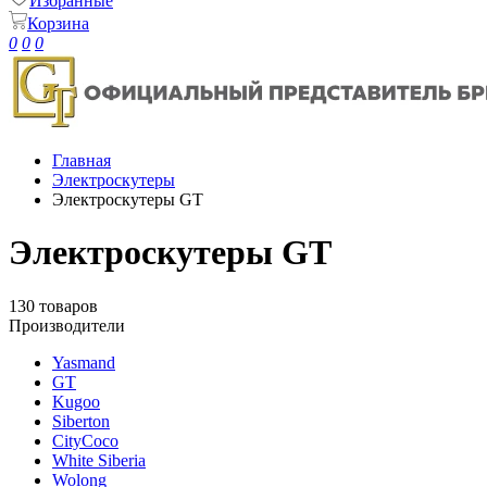
Избранные
Корзина
0
0
0
Главная
Электроскутеры
Электроскутеры GT
Электроскутеры GT
130 товаров
Производители
Yasmand
GT
Kugoo
Siberton
CityCoco
White Siberia
Wolong