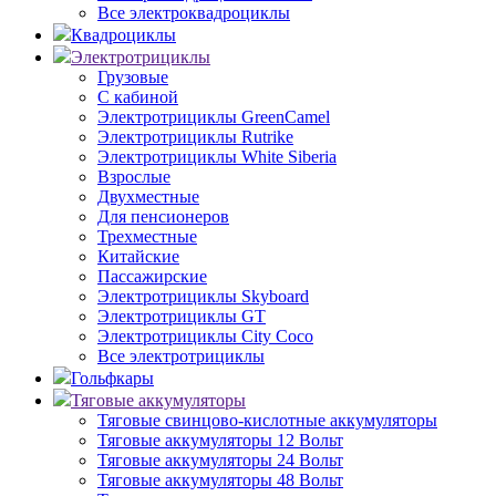
Все электроквадроциклы
Квадроциклы
Электротрициклы
Грузовые
С кабиной
Электротрициклы GreenCamel
Электротрициклы Rutrike
Электротрициклы White Siberia
Взрослые
Двухместные
Для пенсионеров
Трехместные
Китайские
Пассажирские
Электротрициклы Skyboard
Электротрициклы GT
Электротрициклы City Coco
Все электротрициклы
Гольфкары
Тяговые аккумуляторы
Тяговые свинцово-кислотные аккумуляторы
Тяговые аккумуляторы 12 Вольт
Тяговые аккумуляторы 24 Вольт
Тяговые аккумуляторы 48 Вольт