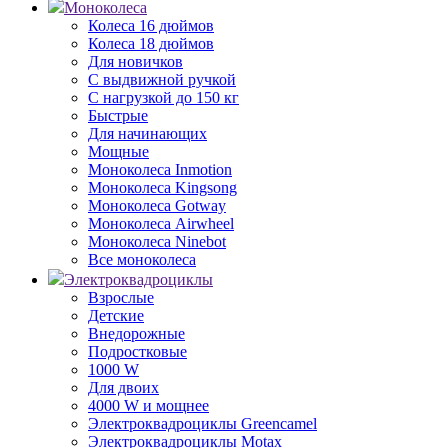
Моноколеса
Колеса 16 дюймов
Колеса 18 дюймов
Для новичков
С выдвижной ручкой
С нагрузкой до 150 кг
Быстрые
Для начинающих
Мощные
Моноколеса Inmotion
Моноколеса Kingsong
Моноколеса Gotway
Моноколеса Airwheel
Моноколеса Ninebot
Все моноколеса
Электроквадроциклы
Взрослые
Детские
Внедорожные
Подростковые
1000 W
Для двоих
4000 W и мощнее
Электроквадроциклы Greencamel
Электроквадроциклы Motax