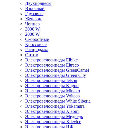
Двухподвесы
Взрослый
Грузовые
Женские
Чоппер
3000 W
2000 W
Скоростные
Кроссовые
Распродажа
Оптом
Электровелосипеды Elbike
Электровелосипеды Eltreco
Электровелосипеды GreenCamel
Электровелосипеды Green City
Электровелосипеды Jetson
Электровелосипеды Kugoo
Электровелосипеды Minako
Электровелосипеды Volteco
Электровелосипеды White Siberia
Электровелосипеды Yokamura
Электровелосипеды Xiaomi
Электровелосипеды Медведь
Электровелосипеды Xdevice
Электровелосипеды ИЖ