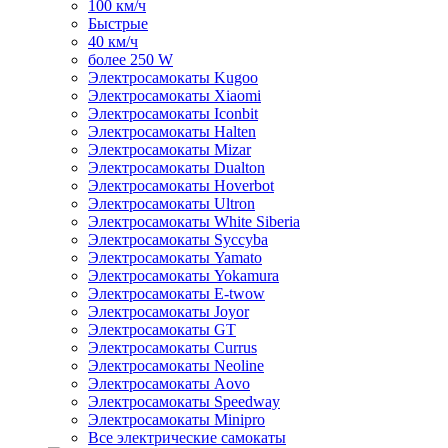
100 км/ч
Быстрые
40 км/ч
более 250 W
Электросамокаты Kugoo
Электросамокаты Xiaomi
Электросамокаты Iconbit
Электросамокаты Halten
Электросамокаты Mizar
Электросамокаты Dualton
Электросамокаты Hoverbot
Электросамокаты Ultron
Электросамокаты White Siberia
Электросамокаты Syccyba
Электросамокаты Yamato
Электросамокаты Yokamura
Электросамокаты E-twow
Электросамокаты Joyor
Электросамокаты GT
Электросамокаты Currus
Электросамокаты Neoline
Электросамокаты Aovo
Электросамокаты Speedway
Электросамокаты Minipro
Все электрические самокаты