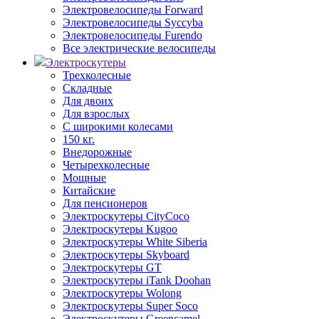
Электровелосипеды Forward
Электровелосипеды Syccyba
Электровелосипеды Furendo
Все электрические велосипеды
Электроскутеры
Трехколесные
Складные
Для двоих
Для взрослых
С широкими колесами
150 кг.
Внедорожные
Четырехколесные
Мощные
Китайские
Для пенсионеров
Электроскутеры CityCoco
Электроскутеры Kugoo
Электроскутеры White Siberia
Электроскутеры Skyboard
Электроскутеры GT
Электроскутеры iTank Doohan
Электроскутеры Wolong
Электроскутеры Super Soco
Электроскутеры Greencamel