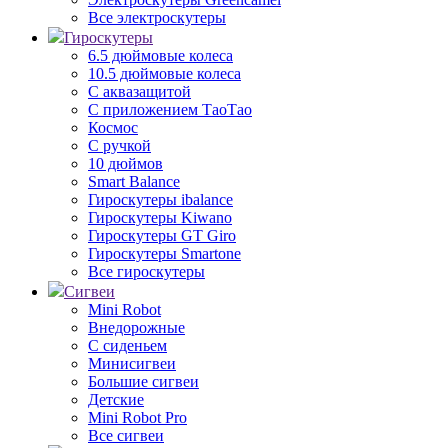
Все электроскутеры
Гироскутеры
6.5 дюймовые колеса
10.5 дюймовые колеса
С аквазащитой
С приложением ТаоТао
Космос
С ручкой
10 дюймов
Smart Balance
Гироскутеры ibalance
Гироскутеры Kiwano
Гироскутеры GT Giro
Гироскутеры Smartone
Все гироскутеры
Сигвеи
Mini Robot
Внедорожные
С сиденьем
Минисигвеи
Большие сигвеи
Детские
Mini Robot Pro
Все сигвеи